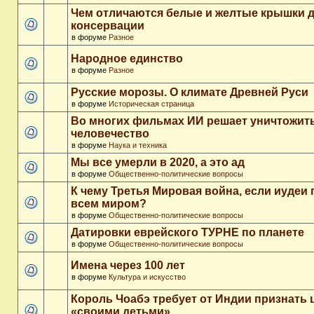
Чем отличаются белые и желтые крышки 
консервации
в форуме
Разное
Народное единство
в форуме
Разное
Русские морозы. О климате Древней Руси
в форуме
Историческая страница
Во многих фильмах ИИ решает уничтожит
человечество
в форуме
Наука и техника
Мы все умерли в 2020, а это ад
в форуме
Общественно-политические вопросы
К чему Третья Мировая война, если иудеи 
всем миром?
в форуме
Общественно-политические вопросы
Датировки еврейского ТУРНЕ по планете
в форуме
Общественно-политические вопросы
Имена через 100 лет
в форуме
Культура и искусство
Король Чоабэ требует от Индии признать 
«своими детьми»