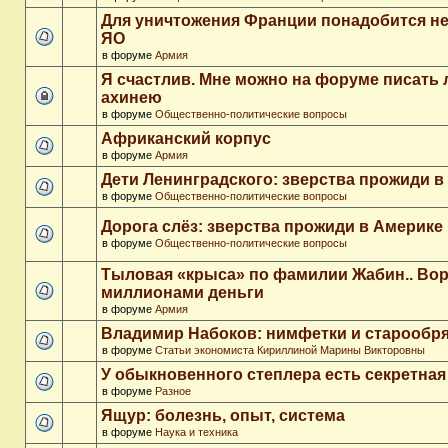
Для уничтожения Франции понадобится не
ЯО
в форуме
Армия
Я счастлив. Мне можно на форуме писать
ахинею
в форуме
Общественно-политические вопросы
Африканский корпус
в форуме
Армия
Дети Ленинградского: зверства прожиди в
в форуме
Общественно-политические вопросы
Дорога слёз: зверства прожиди в Америке
в форуме
Общественно-политические вопросы
Тыловая «крыса» по фамилии Жабин.. Во
миллионами деньги
в форуме
Армия
Владимир Набоков: нимфетки и старообр
в форуме
Статьи экономиста Кириллиной Марины Викторовны
У обыкновенного степлера есть секретна
в форуме
Разное
Ящур: болезнь, опыт, система
в форуме
Наука и техника