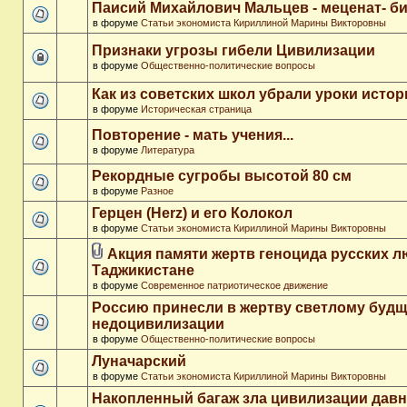
Паисий Михайлович Мальцев - меценат- 
в форуме
Статьи экономиста Кириллиной Марины Викторовны
Признаки угрозы гибели Цивилизации
в форуме
Общественно-политические вопросы
Как из советских школ убрали уроки истор
в форуме
Историческая страница
Повторение - мать учения...
в форуме
Литература
Рекордные сугробы высотой 80 см
в форуме
Разное
Герцен (Herz) и его Колокол
в форуме
Статьи экономиста Кириллиной Марины Викторовны
Акция памяти жертв геноцида русских л
Таджикистане
в форуме
Современное патриотическое движение
Россию принесли в жертву светлому буд
недоцивилизации
в форуме
Общественно-политические вопросы
Луначарский
в форуме
Статьи экономиста Кириллиной Марины Викторовны
Накопленный багаж зла цивилизации дав