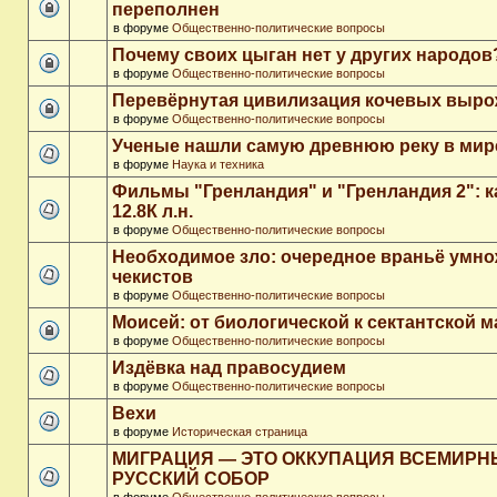
переполнен
в форуме
Общественно-политические вопросы
Почему своих цыган нет у других народов
в форуме
Общественно-политические вопросы
Перевёрнутая цивилизация кочевых выр
в форуме
Общественно-политические вопросы
Ученые нашли самую древнюю реку в мир
в форуме
Наука и техника
Фильмы "Гренландия" и "Гренландия 2": 
12.8К л.н.
в форуме
Общественно-политические вопросы
Необходимое зло: очередное враньё умн
чекистов
в форуме
Общественно-политические вопросы
Моисей: от биологической к сектантской 
в форуме
Общественно-политические вопросы
Издёвка над правосудием
в форуме
Общественно-политические вопросы
Вехи
в форуме
Историческая страница
МИГРАЦИЯ — ЭТО ОККУПАЦИЯ ВСЕМИР
РУССКИЙ СОБОР