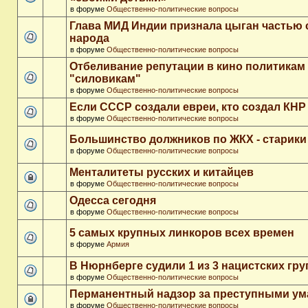
в форуме
Общественно-политические вопросы
Глава МИД Индии признала цыган частью 
народа
в форуме
Общественно-политические вопросы
Отбеливание репутации в кино политикам
"силовикам"
в форуме
Общественно-политические вопросы
Если СССР создали евреи, кто создал КНР
в форуме
Общественно-политические вопросы
Большинство должников по ЖКХ - старики
в форуме
Общественно-политические вопросы
Менталитеты русских и китайцев
в форуме
Общественно-политические вопросы
Одесса сегодня
в форуме
Общественно-политические вопросы
5 самых крупных линкоров всех времен
в форуме
Армия
В Нюрнберге судили 1 из 3 нацистских гр
в форуме
Общественно-политические вопросы
Перманентный надзор за преступными у
в форуме
Общественно-политические вопросы