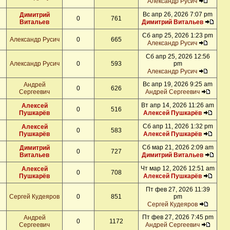
Александр Русич
Вс апр 26, 2026 7:07 pm
Димитрий
0
761
Витальев
Димитрий Витальев
Сб апр 25, 2026 1:23 pm
Александр Русич
0
665
Александр Русич
Сб апр 25, 2026 12:56
Александр Русич
0
593
pm
Александр Русич
Вс апр 19, 2026 9:25 am
Андрей
0
626
Сергеевич
Андрей Сергеевич
Вт апр 14, 2026 11:26 am
Алексей
0
516
Пушкарёв
Алексей Пушкарёв
Сб апр 11, 2026 1:32 pm
Алексей
0
583
Пушкарёв
Алексей Пушкарёв
Сб мар 21, 2026 2:09 am
Димитрий
0
727
Витальев
Димитрий Витальев
Чт мар 12, 2026 12:51 am
Алексей
0
708
Пушкарёв
Алексей Пушкарёв
Пт фев 27, 2026 11:39
Сергей Кудеяров
0
851
pm
Сергей Кудеяров
Пт фев 27, 2026 7:45 pm
Андрей
0
1172
Сергеевич
Андрей Сергеевич