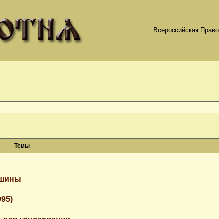
Всероссийская Право
Темы
ашины
995)