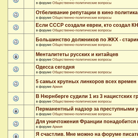
в форуме
Общественно-политические вопросы
Отбеливание репутации в кино политика
в форуме
Общественно-политические вопросы
Если СССР создали евреи, кто создал К
в форуме
Общественно-политические вопросы
Большинство должников по ЖКХ - стари
в форуме
Общественно-политические вопросы
Менталитеты русских и китайцев
в форуме
Общественно-политические вопросы
Одесса сегодня
в форуме
Общественно-политические вопросы
5 самых крупных линкоров всех времен
в форуме
Армия
В Нюрнберге судили 1 из 3 нацистских 
в форуме
Общественно-политические вопросы
Перманентный надзор за преступными 
в форуме
Общественно-политические вопросы
Для уничтожения Франции понадобится 
в форуме
Армия
Я счастлив. Мне можно на форуме писа