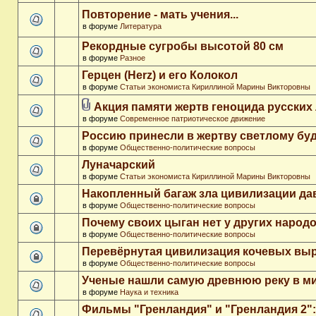
Повторение - мать учения...
в форуме
Литература
Рекордные сугробы высотой 80 см
в форуме
Разное
Герцен (Herz) и его Колокол
в форуме
Статьи экономиста Кириллиной Марины Викторовны
Акция памяти жертв геноцида русских
в форуме
Современное патриотическое движение
Россию принесли в жертву светлому бу
в форуме
Общественно-политические вопросы
Луначарский
в форуме
Статьи экономиста Кириллиной Марины Викторовны
Накопленный багаж зла цивилизации да
в форуме
Общественно-политические вопросы
Почему своих цыган нет у других народ
в форуме
Общественно-политические вопросы
Перевёрнутая цивилизация кочевых вы
в форуме
Общественно-политические вопросы
Ученые нашли самую древнюю реку в м
в форуме
Наука и техника
Фильмы "Гренландия" и "Гренландия 2": 