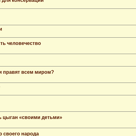
 для консервации
и
ть человечество
еи правят всем миром?
е
ь цыган «своими детьми»
ю своего народа