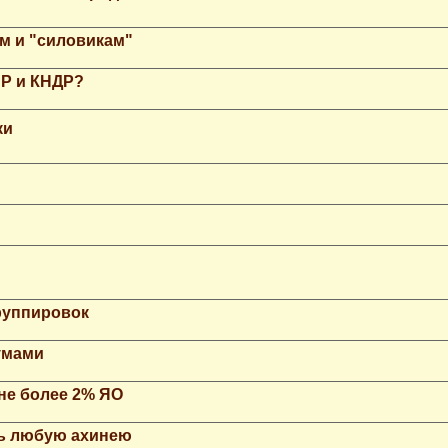
м и "силовикам"
НР и КНДР?
ки
группировок
умами
не более 2% ЯО
ть любую ахинею