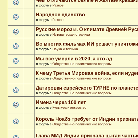
Чем отличаются белые и желтые крышки
в форуме
Разное
Народное единство
в форуме
Разное
Русские морозы. О климате Древней Рус
в форуме
Историческая страница
Во многих фильмах ИИ решает уничтожи
в форуме
Наука и техника
Мы все умерли в 2020, а это ад
в форуме
Общественно-политические вопросы
К чему Третья Мировая война, если иуд
в форуме
Общественно-политические вопросы
Датировки еврейского ТУРНЕ по планет
в форуме
Общественно-политические вопросы
Имена через 100 лет
в форуме
Культура и искусство
Король Чоабэ требует от Индии признат
в форуме
Общественно-политические вопросы
Глава МИД Индии признала цыган часть