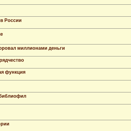
 в России
ке
Воровал миллионами деньги
рядчество
ая функция
 библиофил
ории