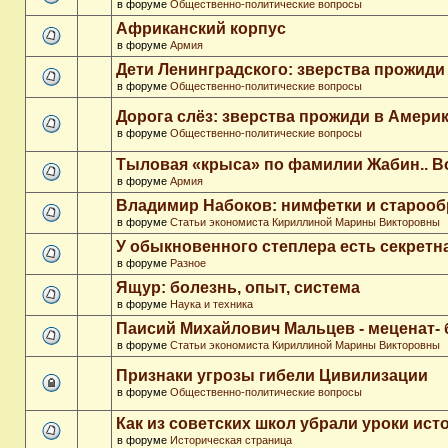
в форуме
Общественно-политические вопросы
Африканский корпус
в форуме
Армия
Дети Ленинградского: зверства прожиди
в форуме
Общественно-политические вопросы
Дорога слёз: зверства прожиди в Амери
в форуме
Общественно-политические вопросы
Тыловая «крыса» по фамилии Жабин.. 
в форуме
Армия
Владимир Набоков: нимфетки и старооб
в форуме
Статьи экономиста Кириллиной Марины Викторовны
У обыкновенного степлера есть секретн
в форуме
Разное
Ящур: болезнь, опыт, система
в форуме
Наука и техника
Паисий Михайлович Мальцев - меценат-
в форуме
Статьи экономиста Кириллиной Марины Викторовны
Признаки угрозы гибели Цивилизации
в форуме
Общественно-политические вопросы
Как из советских школ убрали уроки ист
в форуме
Историческая страница