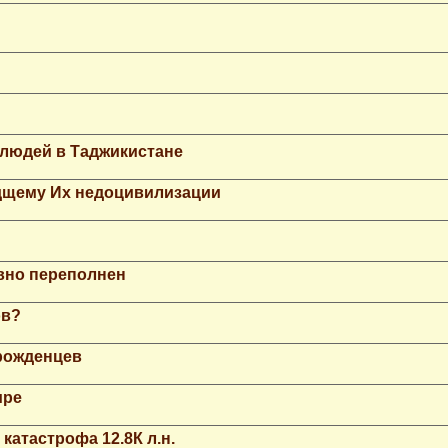
 людей в Таджикистане
дщему Их недоцивилизации
вно переполнен
ов?
рожденцев
ире
катастрофа 12.8К л.н.