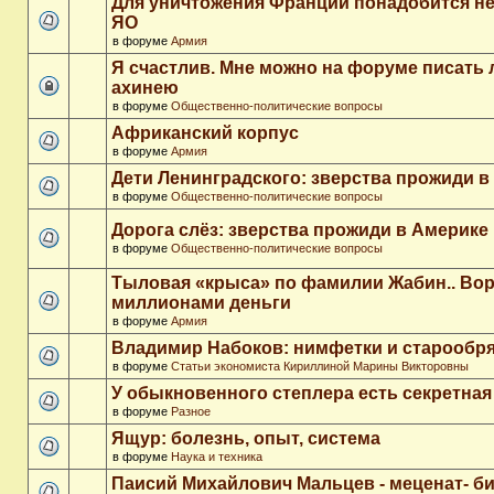
Для уничтожения Франции понадобится не
ЯО
в форуме
Армия
Я счастлив. Мне можно на форуме писать
ахинею
в форуме
Общественно-политические вопросы
Африканский корпус
в форуме
Армия
Дети Ленинградского: зверства прожиди в
в форуме
Общественно-политические вопросы
Дорога слёз: зверства прожиди в Америке
в форуме
Общественно-политические вопросы
Тыловая «крыса» по фамилии Жабин.. Во
миллионами деньги
в форуме
Армия
Владимир Набоков: нимфетки и старообр
в форуме
Статьи экономиста Кириллиной Марины Викторовны
У обыкновенного степлера есть секретна
в форуме
Разное
Ящур: болезнь, опыт, система
в форуме
Наука и техника
Паисий Михайлович Мальцев - меценат- 