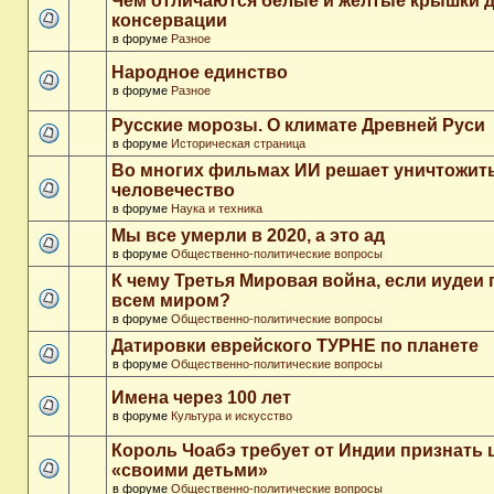
Чем отличаются белые и желтые крышки 
консервации
в форуме
Разное
Народное единство
в форуме
Разное
Русские морозы. О климате Древней Руси
в форуме
Историческая страница
Во многих фильмах ИИ решает уничтожит
человечество
в форуме
Наука и техника
Мы все умерли в 2020, а это ад
в форуме
Общественно-политические вопросы
К чему Третья Мировая война, если иудеи 
всем миром?
в форуме
Общественно-политические вопросы
Датировки еврейского ТУРНЕ по планете
в форуме
Общественно-политические вопросы
Имена через 100 лет
в форуме
Культура и искусство
Король Чоабэ требует от Индии признать 
«своими детьми»
в форуме
Общественно-политические вопросы