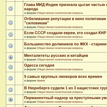
Глава МИД Индии признала цыган частью 
народа
в форуме
Общественно-политические вопросы
Отбеливание репутации в кино политикам
"силовикам"
в форуме
Общественно-политические вопросы
Если СССР создали евреи, кто создал КНР
в форуме
Общественно-политические вопросы
Большинство должников по ЖКХ - старики
в форуме
Общественно-политические вопросы
Менталитеты русских и китайцев
в форуме
Общественно-политические вопросы
Одесса сегодня
в форуме
Общественно-политические вопросы
5 самых крупных линкоров всех времен
в форуме
Армия
В Нюрнберге судили 1 из 3 нацистских гр
в форуме
Общественно-политические вопросы
Перманентный надзор за преступными у
в форуме
Общественно-политические вопросы