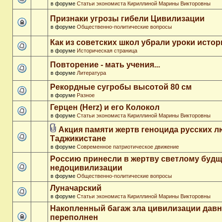
в форуме
Статьи экономиста Кириллиной Марины Викторовны
Признаки угрозы гибели Цивилизации
в форуме
Общественно-политические вопросы
Как из советских школ убрали уроки истор
в форуме
Историческая страница
Повторение - мать учения...
в форуме
Литература
Рекордные сугробы высотой 80 см
в форуме
Разное
Герцен (Herz) и его Колокол
в форуме
Статьи экономиста Кириллиной Марины Викторовны
Акция памяти жертв геноцида русских л
Таджикистане
в форуме
Современное патриотическое движение
Россию принесли в жертву светлому буд
недоцивилизации
в форуме
Общественно-политические вопросы
Луначарский
в форуме
Статьи экономиста Кириллиной Марины Викторовны
Накопленный багаж зла цивилизации дав
переполнен