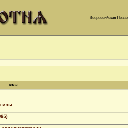
Всероссийская Право
Темы
ашины
995)