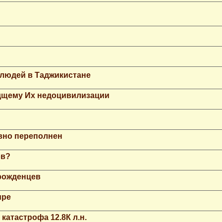
 людей в Таджикистане
дщему Их недоцивилизации
вно переполнен
ов?
рожденцев
ире
катастрофа 12.8К л.н.