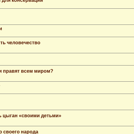
 для консервации
и
ть человечество
еи правят всем миром?
е
ь цыган «своими детьми»
ю своего народа