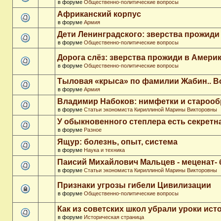
в форуме
Общественно-политические вопросы
Африканский корпус
в форуме
Армия
Дети Ленинградского: зверства прожиди
в форуме
Общественно-политические вопросы
Дорога слёз: зверства прожиди в Амери
в форуме
Общественно-политические вопросы
Тыловая «крыса» по фамилии Жабин.. 
в форуме
Армия
Владимир Набоков: нимфетки и старооб
в форуме
Статьи экономиста Кириллиной Марины Викторовны
У обыкновенного степлера есть секретн
в форуме
Разное
Ящур: болезнь, опыт, система
в форуме
Наука и техника
Паисий Михайлович Мальцев - меценат-
в форуме
Статьи экономиста Кириллиной Марины Викторовны
Признаки угрозы гибели Цивилизации
в форуме
Общественно-политические вопросы
Как из советских школ убрали уроки ист
в форуме
Историческая страница