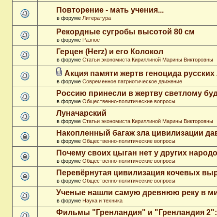
Повторение - мать учения...
в форуме
Литература
Рекордные сугробы высотой 80 см
в форуме
Разное
Герцен (Herz) и его Колокол
в форуме
Статьи экономиста Кириллиной Марины Викторовны
Акция памяти жертв геноцида русских
в форуме
Современное патриотическое движение
Россию принесли в жертву светлому бу
в форуме
Общественно-политические вопросы
Луначарский
в форуме
Статьи экономиста Кириллиной Марины Викторовны
Накопленный багаж зла цивилизации да
в форуме
Общественно-политические вопросы
Почему своих цыган нет у других народ
в форуме
Общественно-политические вопросы
Перевёрнутая цивилизация кочевых вы
в форуме
Общественно-политические вопросы
Ученые нашли самую древнюю реку в м
в форуме
Наука и техника
Фильмы "Гренландия" и "Гренландия 2": 