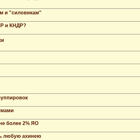
м и "силовикам"
НР и КНДР?
ки
группировок
умами
не более 2% ЯО
ть любую ахинею