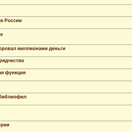
 в России
ке
Воровал миллионами деньги
рядчество
ая функция
 библиофил
ории