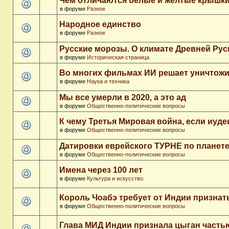
Чем отличаются белые и желтые крышки
в форуме
Разное
Народное единство
в форуме
Разное
Русские морозы. О климате Древней Рус
в форуме
Историческая страница
Во многих фильмах ИИ решает уничтожи
в форуме
Наука и техника
Мы все умерли в 2020, а это ад
в форуме
Общественно-политические вопросы
К чему Третья Мировая война, если иуд
в форуме
Общественно-политические вопросы
Датировки еврейского ТУРНЕ по планет
в форуме
Общественно-политические вопросы
Имена через 100 лет
в форуме
Культура и искусство
Король Чоабэ требует от Индии признат
в форуме
Общественно-политические вопросы
Глава МИД Индии признала цыган часть