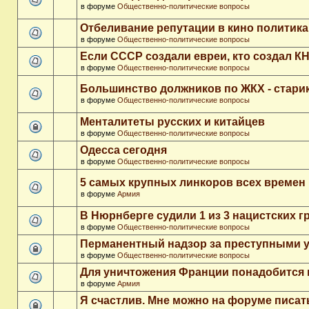
в форуме
Общественно-политические вопросы
Отбеливание репутации в кино политика
в форуме
Общественно-политические вопросы
Если СССР создали евреи, кто создал К
в форуме
Общественно-политические вопросы
Большинство должников по ЖКХ - стари
в форуме
Общественно-политические вопросы
Менталитеты русских и китайцев
в форуме
Общественно-политические вопросы
Одесса сегодня
в форуме
Общественно-политические вопросы
5 самых крупных линкоров всех времен
в форуме
Армия
В Нюрнберге судили 1 из 3 нацистских 
в форуме
Общественно-политические вопросы
Перманентный надзор за преступными 
в форуме
Общественно-политические вопросы
Для уничтожения Франции понадобится 
в форуме
Армия
Я счастлив. Мне можно на форуме писа