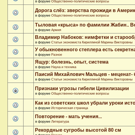
в форуме
Общественно-политические вопросы
Дорога слёз: зверства прожиди в Амери
в форуме
Общественно-политические вопросы
Тыловая «крыса» по фамилии Жабин.. 
в форуме
Армия
Владимир Набоков: нимфетки и старооб
в форуме
Статьи экономиста Кириллиной Марины Викторовны
У обыкновенного степлера есть секретн
в форуме
Разное
Ящур: болезнь, опыт, система
в форуме
Наука и техника
Паисий Михайлович Мальцев - меценат-
в форуме
Статьи экономиста Кириллиной Марины Викторовны
Признаки угрозы гибели Цивилизации
в форуме
Общественно-политические вопросы
Как из советских школ убрали уроки ист
в форуме
Историческая страница
Повторение - мать учения...
в форуме
Литература
Рекордные сугробы высотой 80 см