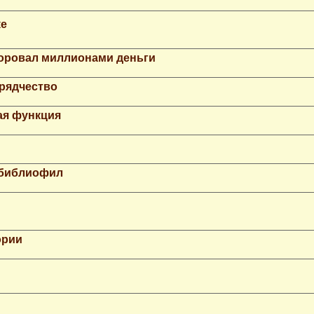
ке
Воровал миллионами деньги
рядчество
ая функция
 библиофил
ории