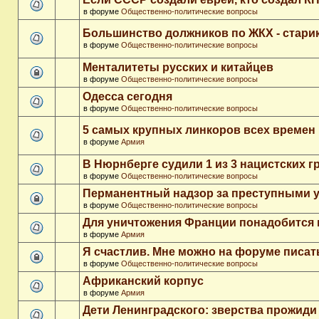
в форуме
Общественно-политические вопросы
Большинство должников по ЖКХ - стари
в форуме
Общественно-политические вопросы
Менталитеты русских и китайцев
в форуме
Общественно-политические вопросы
Одесса сегодня
в форуме
Общественно-политические вопросы
5 самых крупных линкоров всех времен
в форуме
Армия
В Нюрнберге судили 1 из 3 нацистских 
в форуме
Общественно-политические вопросы
Перманентный надзор за преступными 
в форуме
Общественно-политические вопросы
Для уничтожения Франции понадобится 
в форуме
Армия
Я счастлив. Мне можно на форуме писа
в форуме
Общественно-политические вопросы
Африканский корпус
в форуме
Армия
Дети Ленинградского: зверства прожиди