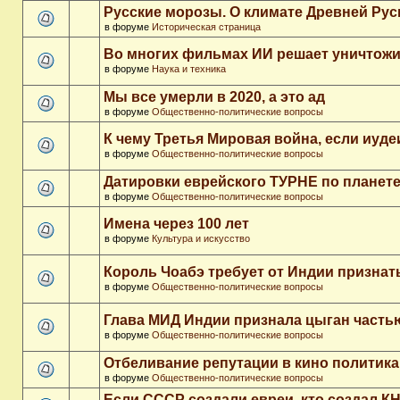
Русские морозы. О климате Древней Рус
в форуме
Историческая страница
Во многих фильмах ИИ решает уничтожи
в форуме
Наука и техника
Мы все умерли в 2020, а это ад
в форуме
Общественно-политические вопросы
К чему Третья Мировая война, если иуд
в форуме
Общественно-политические вопросы
Датировки еврейского ТУРНЕ по планет
в форуме
Общественно-политические вопросы
Имена через 100 лет
в форуме
Культура и искусство
Король Чоабэ требует от Индии признат
в форуме
Общественно-политические вопросы
Глава МИД Индии признала цыган часть
в форуме
Общественно-политические вопросы
Отбеливание репутации в кино политика
в форуме
Общественно-политические вопросы
Если СССР создали евреи, кто создал К