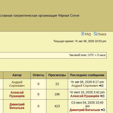
славная патриотическая организация Чёрная Сотня
FAQ
Поиск
Текущее время: Чт авг 06, 2026 10:03 pm
Часовой пояс: UTC + 3 часа
Автор
Ответы
Просмотры
Последнее сообщение
Чт авг 06, 2026 8:17 pm
Андрей
0
22
Сергеевич
Андрей Сергеевич
Чт июл 16, 2026 3:42 pm
Алексей
0
196
Пушкарёв
Алексей Пушкарёв
Сб июл 04, 2026 10:40
Димитрий
0
423
am
Витальев
Димитрий Витальев