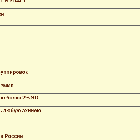
ки
группировок
умами
не более 2% ЯО
ть любую ахинею
 в России