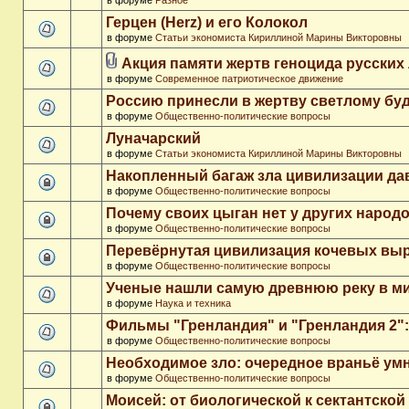
в форуме
Разное
Герцен (Herz) и его Колокол
в форуме
Статьи экономиста Кириллиной Марины Викторовны
Акция памяти жертв геноцида русских
в форуме
Современное патриотическое движение
Россию принесли в жертву светлому бу
в форуме
Общественно-политические вопросы
Луначарский
в форуме
Статьи экономиста Кириллиной Марины Викторовны
Накопленный багаж зла цивилизации да
в форуме
Общественно-политические вопросы
Почему своих цыган нет у других народ
в форуме
Общественно-политические вопросы
Перевёрнутая цивилизация кочевых вы
в форуме
Общественно-политические вопросы
Ученые нашли самую древнюю реку в м
в форуме
Наука и техника
Фильмы "Гренландия" и "Гренландия 2": 
в форуме
Общественно-политические вопросы
Необходимое зло: очередное враньё ум
в форуме
Общественно-политические вопросы
Моисей: от биологической к сектантско