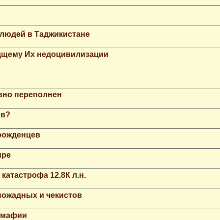
 людей в Таджикистане
дщему Их недоцивилизации
вно переполнен
ов?
рожденцев
ире
катастрофа 12.8К л.н.
ножадных и чекистов
й мафии