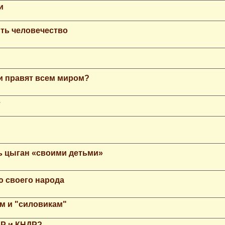
и
ть человечество
еи правят всем миром?
е
ь цыган «своими детьми»
ю своего народа
м и "силовикам"
НР и КНДР?