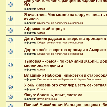
Для уничтожения Франции понадобится не
ЯО
в форуме
Армия
Я счастлив. Мне можно на форуме писать
ахинею
в форуме
Общественно-политические вопросы
Африканский корпус
в форуме
Армия
Дети Ленинградского: зверства прожиди в
в форуме
Общественно-политические вопросы
Дорога слёз: зверства прожиди в Америке
в форуме
Общественно-политические вопросы
Тыловая «крыса» по фамилии Жабин.. Во
миллионами деньги
в форуме
Армия
Владимир Набоков: нимфетки и старообр
в форуме
Статьи экономиста Кириллиной Марины Викторовны
У обыкновенного степлера есть секретна
в форуме
Разное
Ящур: болезнь, опыт, система
в форуме
Наука и техника
Паисий Михайлович Мальцев - меценат- 