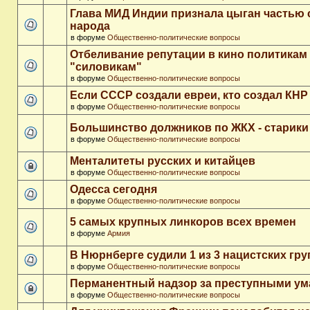
Глава МИД Индии признала цыган частью 
народа
в форуме
Общественно-политические вопросы
Отбеливание репутации в кино политикам
"силовикам"
в форуме
Общественно-политические вопросы
Если СССР создали евреи, кто создал КНР
в форуме
Общественно-политические вопросы
Большинство должников по ЖКХ - старики
в форуме
Общественно-политические вопросы
Менталитеты русских и китайцев
в форуме
Общественно-политические вопросы
Одесса сегодня
в форуме
Общественно-политические вопросы
5 самых крупных линкоров всех времен
в форуме
Армия
В Нюрнберге судили 1 из 3 нацистских гр
в форуме
Общественно-политические вопросы
Перманентный надзор за преступными у
в форуме
Общественно-политические вопросы