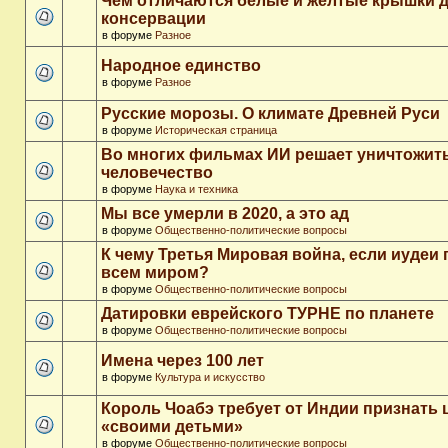
Чем отличаются белые и желтые крышки 
консервации
в форуме
Разное
Народное единство
в форуме
Разное
Русские морозы. О климате Древней Руси
в форуме
Историческая страница
Во многих фильмах ИИ решает уничтожит
человечество
в форуме
Наука и техника
Мы все умерли в 2020, а это ад
в форуме
Общественно-политические вопросы
К чему Третья Мировая война, если иудеи 
всем миром?
в форуме
Общественно-политические вопросы
Датировки еврейского ТУРНЕ по планете
в форуме
Общественно-политические вопросы
Имена через 100 лет
в форуме
Культура и искусство
Король Чоабэ требует от Индии признать 
«своими детьми»
в форуме
Общественно-политические вопросы