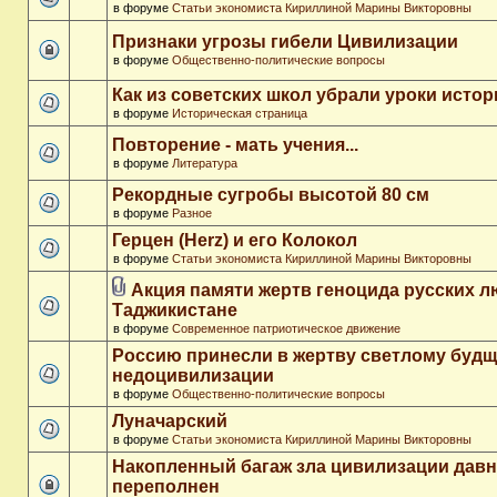
в форуме
Статьи экономиста Кириллиной Марины Викторовны
Признаки угрозы гибели Цивилизации
в форуме
Общественно-политические вопросы
Как из советских школ убрали уроки истор
в форуме
Историческая страница
Повторение - мать учения...
в форуме
Литература
Рекордные сугробы высотой 80 см
в форуме
Разное
Герцен (Herz) и его Колокол
в форуме
Статьи экономиста Кириллиной Марины Викторовны
Акция памяти жертв геноцида русских л
Таджикистане
в форуме
Современное патриотическое движение
Россию принесли в жертву светлому буд
недоцивилизации
в форуме
Общественно-политические вопросы
Луначарский
в форуме
Статьи экономиста Кириллиной Марины Викторовны
Накопленный багаж зла цивилизации дав
переполнен