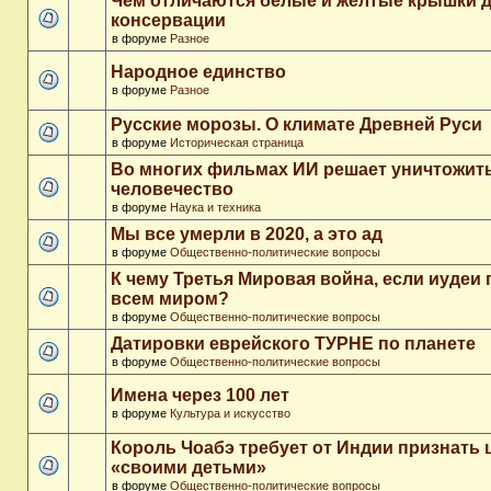
Чем отличаются белые и желтые крышки 
консервации
в форуме
Разное
Народное единство
в форуме
Разное
Русские морозы. О климате Древней Руси
в форуме
Историческая страница
Во многих фильмах ИИ решает уничтожит
человечество
в форуме
Наука и техника
Мы все умерли в 2020, а это ад
в форуме
Общественно-политические вопросы
К чему Третья Мировая война, если иудеи 
всем миром?
в форуме
Общественно-политические вопросы
Датировки еврейского ТУРНЕ по планете
в форуме
Общественно-политические вопросы
Имена через 100 лет
в форуме
Культура и искусство
Король Чоабэ требует от Индии признать 
«своими детьми»
в форуме
Общественно-политические вопросы