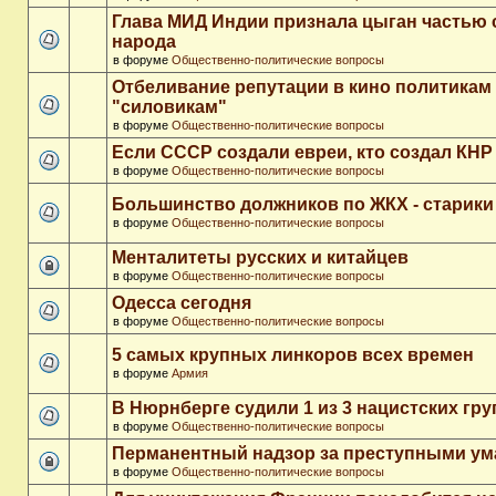
Глава МИД Индии признала цыган частью 
народа
в форуме
Общественно-политические вопросы
Отбеливание репутации в кино политикам
"силовикам"
в форуме
Общественно-политические вопросы
Если СССР создали евреи, кто создал КНР
в форуме
Общественно-политические вопросы
Большинство должников по ЖКХ - старики
в форуме
Общественно-политические вопросы
Менталитеты русских и китайцев
в форуме
Общественно-политические вопросы
Одесса сегодня
в форуме
Общественно-политические вопросы
5 самых крупных линкоров всех времен
в форуме
Армия
В Нюрнберге судили 1 из 3 нацистских гр
в форуме
Общественно-политические вопросы
Перманентный надзор за преступными у
в форуме
Общественно-политические вопросы