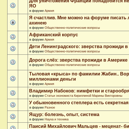
Для уничтожения Франции понадобится не
ЯО
в форуме
Армия
Я счастлив. Мне можно на форуме писать
ахинею
в форуме
Общественно-политические вопросы
Африканский корпус
в форуме
Армия
Дети Ленинградского: зверства прожиди в
в форуме
Общественно-политические вопросы
Дорога слёз: зверства прожиди в Америке
в форуме
Общественно-политические вопросы
Тыловая «крыса» по фамилии Жабин.. Во
миллионами деньги
в форуме
Армия
Владимир Набоков: нимфетки и старообр
в форуме
Статьи экономиста Кириллиной Марины Викторовны
У обыкновенного степлера есть секретна
в форуме
Разное
Ящур: болезнь, опыт, система
в форуме
Наука и техника
Паисий Михайлович Мальцев - меценат- 