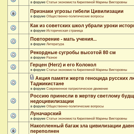
в форуме
Статьи экономиста Кириллиной Марины Викторовны
Признаки угрозы гибели Цивилизации
в форуме
Общественно-политические вопросы
Как из советских школ убрали уроки истор
в форуме
Историческая страница
Повторение - мать учения...
в форуме
Литература
Рекордные сугробы высотой 80 см
в форуме
Разное
Герцен (Herz) и его Колокол
в форуме
Статьи экономиста Кириллиной Марины Викторовны
Акция памяти жертв геноцида русских л
Таджикистане
в форуме
Современное патриотическое движение
Россию принесли в жертву светлому буд
недоцивилизации
в форуме
Общественно-политические вопросы
Луначарский
в форуме
Статьи экономиста Кириллиной Марины Викторовны
Накопленный багаж зла цивилизации дав
переполнен