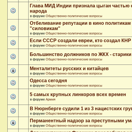
Глава МИД Индии признала цыган частью 
народа
в форуме
Общественно-политические вопросы
Отбеливание репутации в кино политикам
"силовикам"
в форуме
Общественно-политические вопросы
Если СССР создали евреи, кто создал КНР
в форуме
Общественно-политические вопросы
Большинство должников по ЖКХ - старики
в форуме
Общественно-политические вопросы
Менталитеты русских и китайцев
в форуме
Общественно-политические вопросы
Одесса сегодня
в форуме
Общественно-политические вопросы
5 самых крупных линкоров всех времен
в форуме
Армия
В Нюрнберге судили 1 из 3 нацистских гр
в форуме
Общественно-политические вопросы
Перманентный надзор за преступными у
в форуме
Общественно-политические вопросы