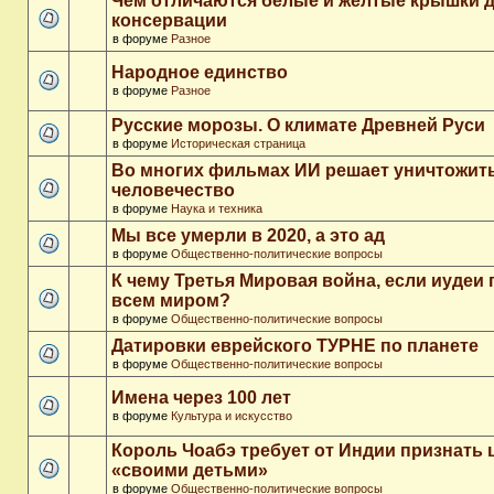
Чем отличаются белые и желтые крышки 
консервации
в форуме
Разное
Народное единство
в форуме
Разное
Русские морозы. О климате Древней Руси
в форуме
Историческая страница
Во многих фильмах ИИ решает уничтожит
человечество
в форуме
Наука и техника
Мы все умерли в 2020, а это ад
в форуме
Общественно-политические вопросы
К чему Третья Мировая война, если иудеи 
всем миром?
в форуме
Общественно-политические вопросы
Датировки еврейского ТУРНЕ по планете
в форуме
Общественно-политические вопросы
Имена через 100 лет
в форуме
Культура и искусство
Король Чоабэ требует от Индии признать 
«своими детьми»
в форуме
Общественно-политические вопросы