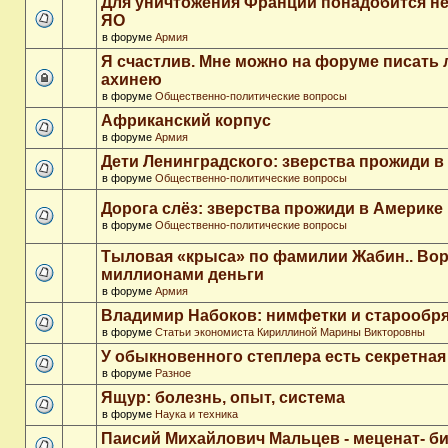
Для уничтожения Франции понадобится не
ЯО
в форуме
Армия
Я счастлив. Мне можно на форуме писать
ахинею
в форуме
Общественно-политические вопросы
Африканский корпус
в форуме
Армия
Дети Ленинградского: зверства прожиди в
в форуме
Общественно-политические вопросы
Дорога слёз: зверства прожиди в Америке
в форуме
Общественно-политические вопросы
Тыловая «крыса» по фамилии Жабин.. Во
миллионами деньги
в форуме
Армия
Владимир Набоков: нимфетки и старообр
в форуме
Статьи экономиста Кириллиной Марины Викторовны
У обыкновенного степлера есть секретна
в форуме
Разное
Ящур: болезнь, опыт, система
в форуме
Наука и техника
Паисий Михайлович Мальцев - меценат- 