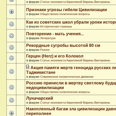
в форуме
Статьи экономиста Кириллиной Марины Викторовны
Признаки угрозы гибели Цивилизации
в форуме
Общественно-политические вопросы
Как из советских школ убрали уроки истор
в форуме
Историческая страница
Повторение - мать учения...
в форуме
Литература
Рекордные сугробы высотой 80 см
в форуме
Разное
Герцен (Herz) и его Колокол
в форуме
Статьи экономиста Кириллиной Марины Викторовны
Акция памяти жертв геноцида русских л
Таджикистане
в форуме
Современное патриотическое движение
Россию принесли в жертву светлому буд
недоцивилизации
в форуме
Общественно-политические вопросы
Луначарский
в форуме
Статьи экономиста Кириллиной Марины Викторовны
Накопленный багаж зла цивилизации дав
переполнен