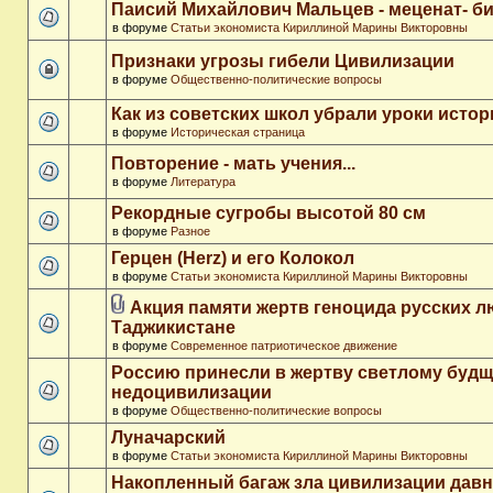
Паисий Михайлович Мальцев - меценат- 
в форуме
Статьи экономиста Кириллиной Марины Викторовны
Признаки угрозы гибели Цивилизации
в форуме
Общественно-политические вопросы
Как из советских школ убрали уроки истор
в форуме
Историческая страница
Повторение - мать учения...
в форуме
Литература
Рекордные сугробы высотой 80 см
в форуме
Разное
Герцен (Herz) и его Колокол
в форуме
Статьи экономиста Кириллиной Марины Викторовны
Акция памяти жертв геноцида русских л
Таджикистане
в форуме
Современное патриотическое движение
Россию принесли в жертву светлому буд
недоцивилизации
в форуме
Общественно-политические вопросы
Луначарский
в форуме
Статьи экономиста Кириллиной Марины Викторовны
Накопленный багаж зла цивилизации дав