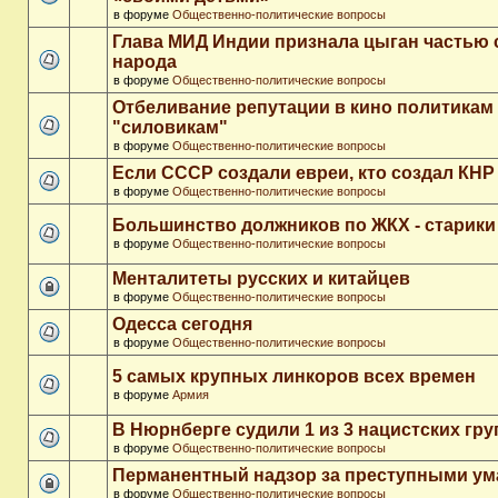
в форуме
Общественно-политические вопросы
Глава МИД Индии признала цыган частью 
народа
в форуме
Общественно-политические вопросы
Отбеливание репутации в кино политикам
"силовикам"
в форуме
Общественно-политические вопросы
Если СССР создали евреи, кто создал КНР
в форуме
Общественно-политические вопросы
Большинство должников по ЖКХ - старики
в форуме
Общественно-политические вопросы
Менталитеты русских и китайцев
в форуме
Общественно-политические вопросы
Одесса сегодня
в форуме
Общественно-политические вопросы
5 самых крупных линкоров всех времен
в форуме
Армия
В Нюрнберге судили 1 из 3 нацистских гр
в форуме
Общественно-политические вопросы
Перманентный надзор за преступными у
в форуме
Общественно-политические вопросы