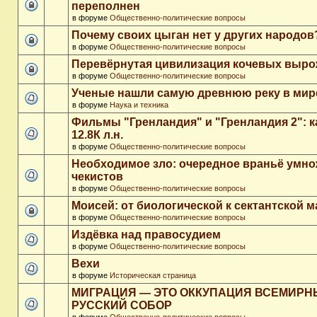
переполнен
в форуме
Общественно-политические вопросы
Почему своих цыган нет у других народов
в форуме
Общественно-политические вопросы
Перевёрнутая цивилизация кочевых выр
в форуме
Общественно-политические вопросы
Ученые нашли самую древнюю реку в мир
в форуме
Наука и техника
Фильмы "Гренландия" и "Гренландия 2": 
12.8К л.н.
в форуме
Общественно-политические вопросы
Необходимое зло: очередное враньё умн
чекистов
в форуме
Общественно-политические вопросы
Моисей: от биологической к сектантской 
в форуме
Общественно-политические вопросы
Издёвка над правосудием
в форуме
Общественно-политические вопросы
Вехи
в форуме
Историческая страница
МИГРАЦИЯ — ЭТО ОККУПАЦИЯ ВСЕМИР
РУССКИЙ СОБОР