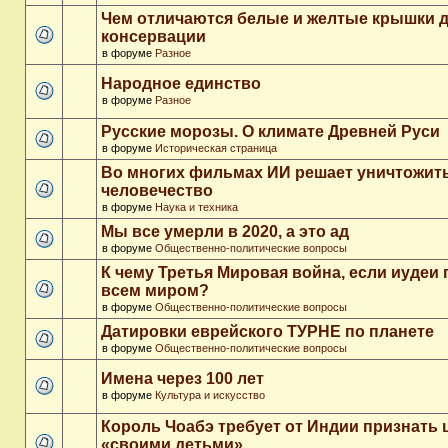
Чем отличаются белые и желтые крышки 
консервации
в форуме
Разное
Народное единство
в форуме
Разное
Русские морозы. О климате Древней Руси
в форуме
Историческая страница
Во многих фильмах ИИ решает уничтожит
человечество
в форуме
Наука и техника
Мы все умерли в 2020, а это ад
в форуме
Общественно-политические вопросы
К чему Третья Мировая война, если иудеи 
всем миром?
в форуме
Общественно-политические вопросы
Датировки еврейского ТУРНЕ по планете
в форуме
Общественно-политические вопросы
Имена через 100 лет
в форуме
Культура и искусство
Король Чоабэ требует от Индии признать 
«своими детьми»