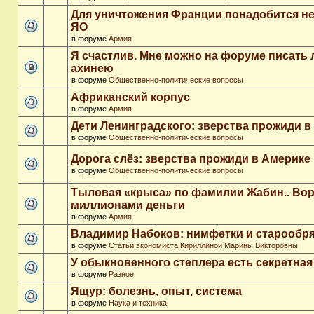
Для уничтожения Франции понадобится не
ЯО
в форуме
Армия
Я счастлив. Мне можно на форуме писать
ахинею
в форуме
Общественно-политические вопросы
Африканский корпус
в форуме
Армия
Дети Ленинградского: зверства прожиди в
в форуме
Общественно-политические вопросы
Дорога слёз: зверства прожиди в Америке
в форуме
Общественно-политические вопросы
Тыловая «крыса» по фамилии Жабин.. Во
миллионами деньги
в форуме
Армия
Владимир Набоков: нимфетки и старообр
в форуме
Статьи экономиста Кириллиной Марины Викторовны
У обыкновенного степлера есть секретна
в форуме
Разное
Ящур: болезнь, опыт, система
в форуме
Наука и техника