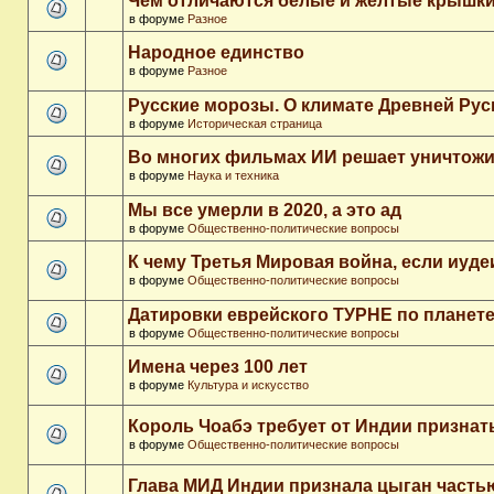
Чем отличаются белые и желтые крышки
в форуме
Разное
Народное единство
в форуме
Разное
Русские морозы. О климате Древней Рус
в форуме
Историческая страница
Во многих фильмах ИИ решает уничтожи
в форуме
Наука и техника
Мы все умерли в 2020, а это ад
в форуме
Общественно-политические вопросы
К чему Третья Мировая война, если иуд
в форуме
Общественно-политические вопросы
Датировки еврейского ТУРНЕ по планет
в форуме
Общественно-политические вопросы
Имена через 100 лет
в форуме
Культура и искусство
Король Чоабэ требует от Индии признат
в форуме
Общественно-политические вопросы
Глава МИД Индии признала цыган часть