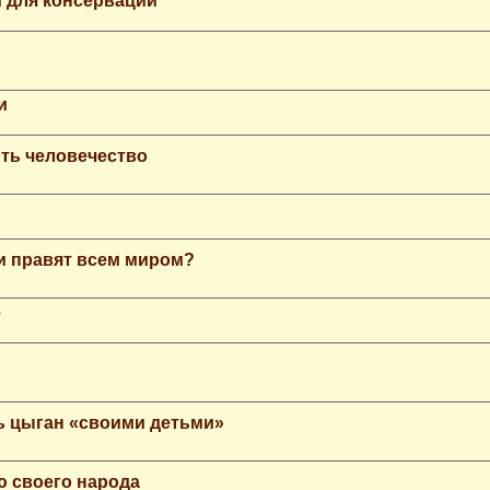
 для консервации
и
ть человечество
еи правят всем миром?
е
ь цыган «своими детьми»
ю своего народа