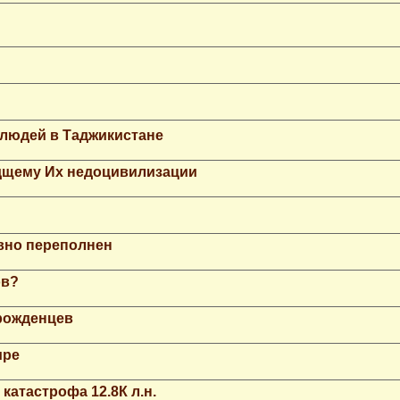
 людей в Таджикистане
дщему Их недоцивилизации
вно переполнен
ов?
рожденцев
ире
катастрофа 12.8К л.н.