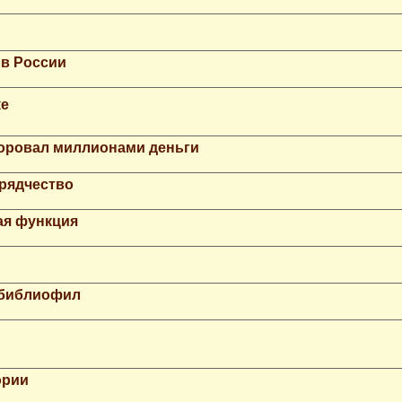
 в России
ке
Воровал миллионами деньги
рядчество
ая функция
 библиофил
ории