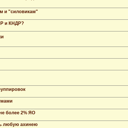
м и "силовикам"
НР и КНДР?
ки
группировок
умами
не более 2% ЯО
ть любую ахинею