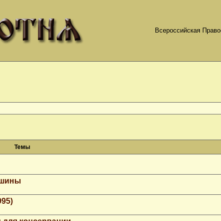
Всероссийская Право
Темы
ашины
995)