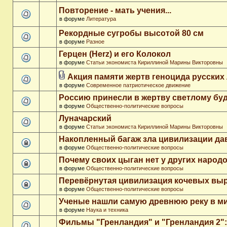
Повторение - мать учения...
в форуме
Литература
Рекордные сугробы высотой 80 см
в форуме
Разное
Герцен (Herz) и его Колокол
в форуме
Статьи экономиста Кириллиной Марины Викторовны
Акция памяти жертв геноцида русских
в форуме
Современное патриотическое движение
Россию принесли в жертву светлому бу
в форуме
Общественно-политические вопросы
Луначарский
в форуме
Статьи экономиста Кириллиной Марины Викторовны
Накопленный багаж зла цивилизации да
в форуме
Общественно-политические вопросы
Почему своих цыган нет у других народ
в форуме
Общественно-политические вопросы
Перевёрнутая цивилизация кочевых вы
в форуме
Общественно-политические вопросы
Ученые нашли самую древнюю реку в м
в форуме
Наука и техника
Фильмы "Гренландия" и "Гренландия 2": 