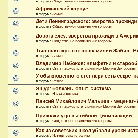
в форуме
Общественно-политические вопросы
Африканский корпус
в форуме
Армия
Дети Ленинградского: зверства прожиди
в форуме
Общественно-политические вопросы
Дорога слёз: зверства прожиди в Амери
в форуме
Общественно-политические вопросы
Тыловая «крыса» по фамилии Жабин.. 
в форуме
Армия
Владимир Набоков: нимфетки и старооб
в форуме
Статьи экономиста Кириллиной Марины Викторовны
У обыкновенного степлера есть секретн
в форуме
Разное
Ящур: болезнь, опыт, система
в форуме
Наука и техника
Паисий Михайлович Мальцев - меценат-
в форуме
Статьи экономиста Кириллиной Марины Викторовны
Признаки угрозы гибели Цивилизации
в форуме
Общественно-политические вопросы
Как из советских школ убрали уроки ист
в форуме
Историческая страница