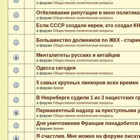
в форуме
Общественно-политические вопросы
Отбеливание репутации в кино политика
в форуме
Общественно-политические вопросы
Если СССР создали евреи, кто создал К
в форуме
Общественно-политические вопросы
Большинство должников по ЖКХ - стари
в форуме
Общественно-политические вопросы
Менталитеты русских и китайцев
в форуме
Общественно-политические вопросы
Одесса сегодня
в форуме
Общественно-политические вопросы
5 самых крупных линкоров всех времен
в форуме
Армия
В Нюрнберге судили 1 из 3 нацистских 
в форуме
Общественно-политические вопросы
Перманентный надзор за преступными 
в форуме
Общественно-политические вопросы
Для уничтожения Франции понадобится 
в форуме
Армия
Я счастлив. Мне можно на форуме писа