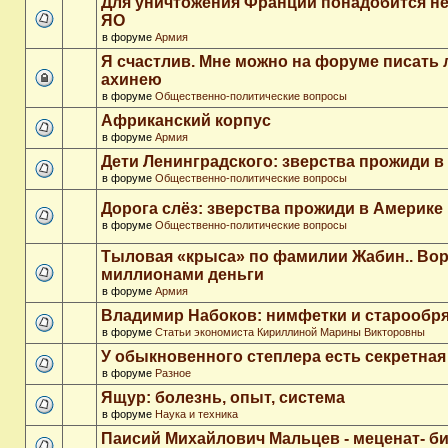
Для уничтожения Франции понадобится не
ЯО
в форуме
Армия
Я счастлив. Мне можно на форуме писать
ахинею
в форуме
Общественно-политические вопросы
Африканский корпус
в форуме
Армия
Дети Ленинградского: зверства прожиди в
в форуме
Общественно-политические вопросы
Дорога слёз: зверства прожиди в Америке
в форуме
Общественно-политические вопросы
Тыловая «крыса» по фамилии Жабин.. Во
миллионами деньги
в форуме
Армия
Владимир Набоков: нимфетки и старообр
в форуме
Статьи экономиста Кириллиной Марины Викторовны
У обыкновенного степлера есть секретна
в форуме
Разное
Ящур: болезнь, опыт, система
в форуме
Наука и техника
Паисий Михайлович Мальцев - меценат- 