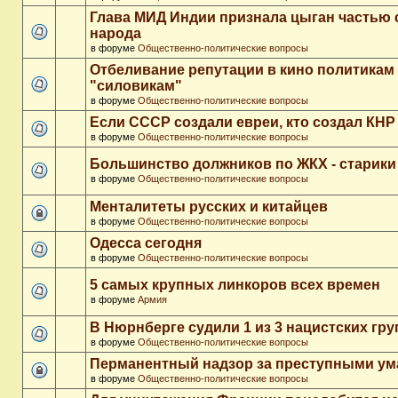
Глава МИД Индии признала цыган частью 
народа
в форуме
Общественно-политические вопросы
Отбеливание репутации в кино политикам
"силовикам"
в форуме
Общественно-политические вопросы
Если СССР создали евреи, кто создал КНР
в форуме
Общественно-политические вопросы
Большинство должников по ЖКХ - старики
в форуме
Общественно-политические вопросы
Менталитеты русских и китайцев
в форуме
Общественно-политические вопросы
Одесса сегодня
в форуме
Общественно-политические вопросы
5 самых крупных линкоров всех времен
в форуме
Армия
В Нюрнберге судили 1 из 3 нацистских гр
в форуме
Общественно-политические вопросы
Перманентный надзор за преступными у
в форуме
Общественно-политические вопросы