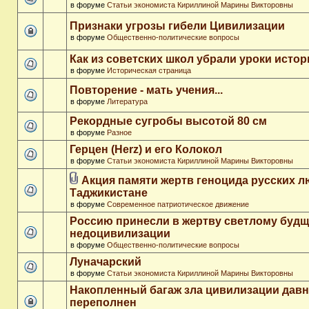
в форуме
Статьи экономиста Кириллиной Марины Викторовны
Признаки угрозы гибели Цивилизации
в форуме
Общественно-политические вопросы
Как из советских школ убрали уроки истор
в форуме
Историческая страница
Повторение - мать учения...
в форуме
Литература
Рекордные сугробы высотой 80 см
в форуме
Разное
Герцен (Herz) и его Колокол
в форуме
Статьи экономиста Кириллиной Марины Викторовны
Акция памяти жертв геноцида русских л
Таджикистане
в форуме
Современное патриотическое движение
Россию принесли в жертву светлому буд
недоцивилизации
в форуме
Общественно-политические вопросы
Луначарский
в форуме
Статьи экономиста Кириллиной Марины Викторовны
Накопленный багаж зла цивилизации дав
переполнен