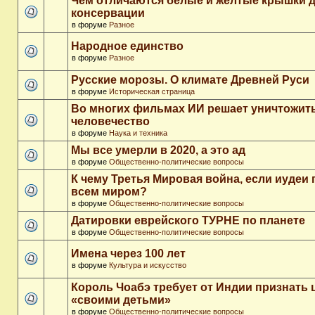
Чем отличаются белые и желтые крышки 
консервации
в форуме
Разное
Народное единство
в форуме
Разное
Русские морозы. О климате Древней Руси
в форуме
Историческая страница
Во многих фильмах ИИ решает уничтожит
человечество
в форуме
Наука и техника
Мы все умерли в 2020, а это ад
в форуме
Общественно-политические вопросы
К чему Третья Мировая война, если иудеи 
всем миром?
в форуме
Общественно-политические вопросы
Датировки еврейского ТУРНЕ по планете
в форуме
Общественно-политические вопросы
Имена через 100 лет
в форуме
Культура и искусство
Король Чоабэ требует от Индии признать 
«своими детьми»
в форуме
Общественно-политические вопросы