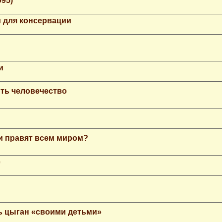
995)
 для консервации
и
ть человечество
еи правят всем миром?
е
ь цыган «своими детьми»