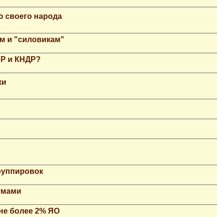
ю своего народа
м и "силовикам"
НР и КНДР?
ки
группировок
умами
не более 2% ЯО