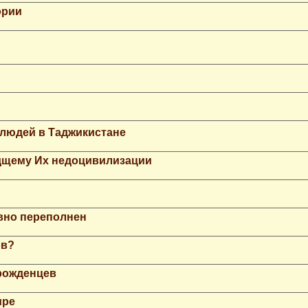
ории
 людей в Таджикистане
дщему Их недоцивилизации
вно переполнен
ов?
рожденцев
ире