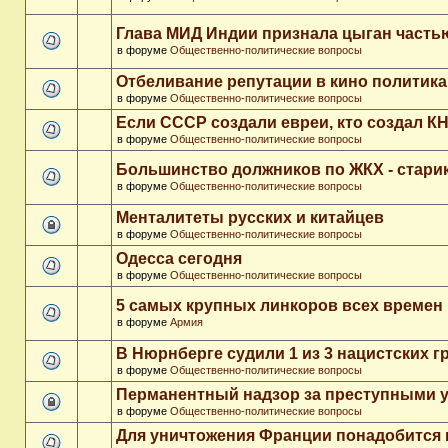
Глава МИД Индии признала цыган часть
в форуме
Общественно-политические вопросы
Отбеливание репутации в кино политика
в форуме
Общественно-политические вопросы
Если СССР создали евреи, кто создал К
в форуме
Общественно-политические вопросы
Большинство должников по ЖКХ - стари
в форуме
Общественно-политические вопросы
Менталитеты русских и китайцев
в форуме
Общественно-политические вопросы
Одесса сегодня
в форуме
Общественно-политические вопросы
5 самых крупных линкоров всех времен
в форуме
Армия
В Нюрнберге судили 1 из 3 нацистских 
в форуме
Общественно-политические вопросы
Перманентный надзор за преступными 
в форуме
Общественно-политические вопросы
Для уничтожения Франции понадобится 