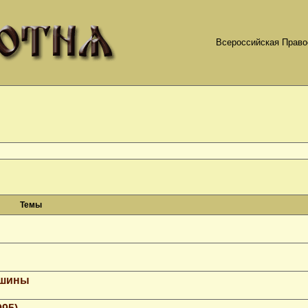
Всероссийская Право
Темы
ашины