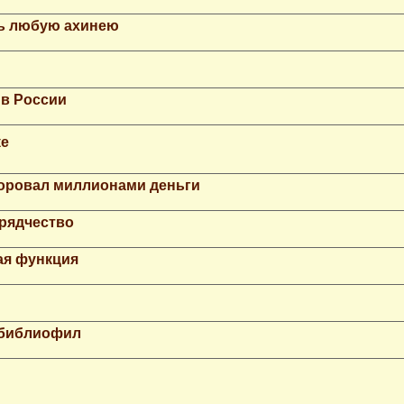
ть любую ахинею
 в России
ке
Воровал миллионами деньги
рядчество
ая функция
 библиофил