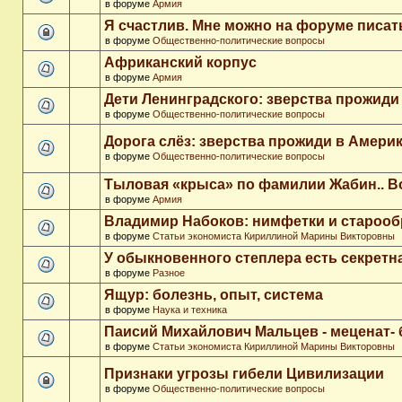
в форуме
Армия
Я счастлив. Мне можно на форуме писа
в форуме
Общественно-политические вопросы
Африканский корпус
в форуме
Армия
Дети Ленинградского: зверства прожиди
в форуме
Общественно-политические вопросы
Дорога слёз: зверства прожиди в Амери
в форуме
Общественно-политические вопросы
Тыловая «крыса» по фамилии Жабин.. 
в форуме
Армия
Владимир Набоков: нимфетки и старооб
в форуме
Статьи экономиста Кириллиной Марины Викторовны
У обыкновенного степлера есть секретн
в форуме
Разное
Ящур: болезнь, опыт, система
в форуме
Наука и техника
Паисий Михайлович Мальцев - меценат-
в форуме
Статьи экономиста Кириллиной Марины Викторовны
Признаки угрозы гибели Цивилизации
в форуме
Общественно-политические вопросы