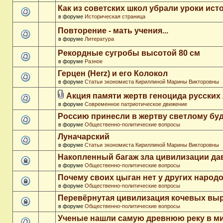
Как из советских школ убрали уроки ист
в форуме
Историческая страница
Повторение - мать учения...
в форуме
Литература
Рекордные сугробы высотой 80 см
в форуме
Разное
Герцен (Herz) и его Колокол
в форуме
Статьи экономиста Кириллиной Марины Викторовны
Акция памяти жертв геноцида русских
в форуме
Современное патриотическое движение
Россию принесли в жертву светлому бу
в форуме
Общественно-политические вопросы
Луначарский
в форуме
Статьи экономиста Кириллиной Марины Викторовны
Накопленный багаж зла цивилизации да
в форуме
Общественно-политические вопросы
Почему своих цыган нет у других народ
в форуме
Общественно-политические вопросы
Перевёрнутая цивилизация кочевых вы
в форуме
Общественно-политические вопросы
Ученые нашли самую древнюю реку в м