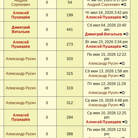
Чт авг 06, 2026 8:17 pm
Андрей
0
54
Сергеевич
Андрей Сергеевич
Чт июл 16, 2026 3:42 pm
Алексей
0
199
Пушкарёв
Алексей Пушкарёв
Сб июл 04, 2026 10:40
Димитрий
0
441
am
Витальев
Димитрий Витальев
Вт июн 23, 2026 3:34 pm
Алексей
0
273
Пушкарёв
Алексей Пушкарёв
Пн июн 15, 2026 12:22
Александр Русич
0
320
pm
Александр Русич
Сб июн 13, 2026 1:58 am
Александр Русич
0
315
Александр Русич
Пт июн 12, 2026 11:29
Александр Русич
0
319
am
Александр Русич
Ср июн 10, 2026 4:48 pm
Александр Русич
0
312
Александр Русич
Ср июн 10, 2026 12:25
Алексей
0
284
pm
Пушкарёв
Алексей Пушкарёв
Пн июн 08, 2026 12:52
Александр Русич
0
388
pm