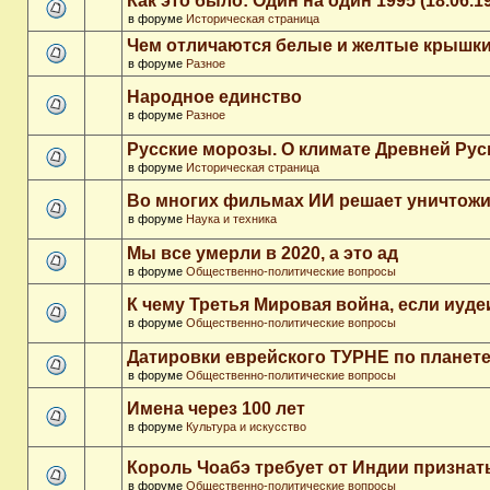
Как это было: Один на один 1995 (18.06.1
в форуме
Историческая страница
Чем отличаются белые и желтые крышки
в форуме
Разное
Народное единство
в форуме
Разное
Русские морозы. О климате Древней Рус
в форуме
Историческая страница
Во многих фильмах ИИ решает уничтожи
в форуме
Наука и техника
Мы все умерли в 2020, а это ад
в форуме
Общественно-политические вопросы
К чему Третья Мировая война, если иуд
в форуме
Общественно-политические вопросы
Датировки еврейского ТУРНЕ по планет
в форуме
Общественно-политические вопросы
Имена через 100 лет
в форуме
Культура и искусство
Король Чоабэ требует от Индии признат
в форуме
Общественно-политические вопросы