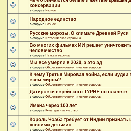
Чем отличаются белые и желтые крышки 
консервации
в форуме
Разное
Народное единство
в форуме
Разное
Русские морозы. О климате Древней Руси
в форуме
Историческая страница
Во многих фильмах ИИ решает уничтожит
человечество
в форуме
Наука и техника
Мы все умерли в 2020, а это ад
в форуме
Общественно-политические вопросы
К чему Третья Мировая война, если иудеи 
всем миром?
в форуме
Общественно-политические вопросы
Датировки еврейского ТУРНЕ по планете
в форуме
Общественно-политические вопросы
Имена через 100 лет
в форуме
Культура и искусство
Король Чоабэ требует от Индии признать 
«своими детьми»
в форуме
Общественно-политические вопросы