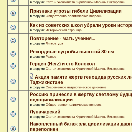
в форуме
Статьи экономиста Кириллиной Марины Викторовны
Признаки угрозы гибели Цивилизации
в форуме
Общественно-политические вопросы
Как из советских школ убрали уроки истор
в форуме
Историческая страница
Повторение - мать учения...
в форуме
Литература
Рекордные сугробы высотой 80 см
в форуме
Разное
Герцен (Herz) и его Колокол
в форуме
Статьи экономиста Кириллиной Марины Викторовны
Акция памяти жертв геноцида русских л
Таджикистане
в форуме
Современное патриотическое движение
Россию принесли в жертву светлому буд
недоцивилизации
в форуме
Общественно-политические вопросы
Луначарский
в форуме
Статьи экономиста Кириллиной Марины Викторовны
Накопленный багаж зла цивилизации дав
переполнен