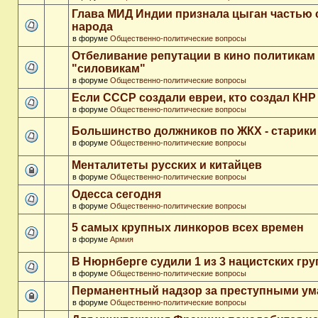
Глава МИД Индии признала цыган частью 
народа
в форуме
Общественно-политические вопросы
Отбеливание репутации в кино политикам
"силовикам"
в форуме
Общественно-политические вопросы
Если СССР создали евреи, кто создал КНР
в форуме
Общественно-политические вопросы
Большинство должников по ЖКХ - старики
в форуме
Общественно-политические вопросы
Менталитеты русских и китайцев
в форуме
Общественно-политические вопросы
Одесса сегодня
в форуме
Общественно-политические вопросы
5 самых крупных линкоров всех времен
в форуме
Армия
В Нюрнберге судили 1 из 3 нацистских гр
в форуме
Общественно-политические вопросы
Перманентный надзор за преступными у
в форуме
Общественно-политические вопросы