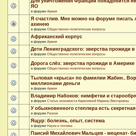
Для уничтожения Франции понадобится не
ЯО
в форуме
Армия
Я счастлив. Мне можно на форуме писать
ахинею
в форуме
Общественно-политические вопросы
Африканский корпус
в форуме
Армия
Дети Ленинградского: зверства прожиди в
в форуме
Общественно-политические вопросы
Дорога слёз: зверства прожиди в Америке
в форуме
Общественно-политические вопросы
Тыловая «крыса» по фамилии Жабин.. Во
миллионами деньги
в форуме
Армия
Владимир Набоков: нимфетки и старообр
в форуме
Статьи экономиста Кириллиной Марины Викторовны
У обыкновенного степлера есть секретна
в форуме
Разное
Ящур: болезнь, опыт, система
в форуме
Наука и техника
Паисий Михайлович Мальцев - меценат- 