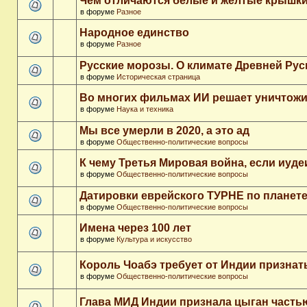
Чем отличаются белые и желтые крышки
в форуме
Разное
Народное единство
в форуме
Разное
Русские морозы. О климате Древней Рус
в форуме
Историческая страница
Во многих фильмах ИИ решает уничтожи
в форуме
Наука и техника
Мы все умерли в 2020, а это ад
в форуме
Общественно-политические вопросы
К чему Третья Мировая война, если иуд
в форуме
Общественно-политические вопросы
Датировки еврейского ТУРНЕ по планет
в форуме
Общественно-политические вопросы
Имена через 100 лет
в форуме
Культура и искусство
Король Чоабэ требует от Индии признат
в форуме
Общественно-политические вопросы
Глава МИД Индии признала цыган часть