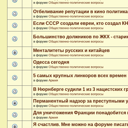
в форуме
Общественно-политические вопросы
Отбеливание репутации в кино политика
в форуме
Общественно-политические вопросы
Если СССР создали евреи, кто создал К
в форуме
Общественно-политические вопросы
Большинство должников по ЖКХ - стари
в форуме
Общественно-политические вопросы
Менталитеты русских и китайцев
в форуме
Общественно-политические вопросы
Одесса сегодня
в форуме
Общественно-политические вопросы
5 самых крупных линкоров всех времен
в форуме
Армия
В Нюрнберге судили 1 из 3 нацистских 
в форуме
Общественно-политические вопросы
Перманентный надзор за преступными 
в форуме
Общественно-политические вопросы
Для уничтожения Франции понадобится 
в форуме
Армия
Я счастлив. Мне можно на форуме писа