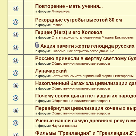
Повторение - мать учения...
в форуме
Литература
Рекордные сугробы высотой 80 см
в форуме
Разное
Герцен (Herz) и его Колокол
в форуме
Статьи экономиста Кириллиной Марины Викторовны
Акция памяти жертв геноцида русских
в форуме
Современное патриотическое движение
Россию принесли в жертву светлому бу
в форуме
Общественно-политические вопросы
Луначарский
в форуме
Статьи экономиста Кириллиной Марины Викторовны
Накопленный багаж зла цивилизации да
в форуме
Общественно-политические вопросы
Почему своих цыган нет у других народ
в форуме
Общественно-политические вопросы
Перевёрнутая цивилизация кочевых вы
в форуме
Общественно-политические вопросы
Ученые нашли самую древнюю реку в м
в форуме
Наука и техника
Фильмы "Гренландия" и "Гренландия 2": 