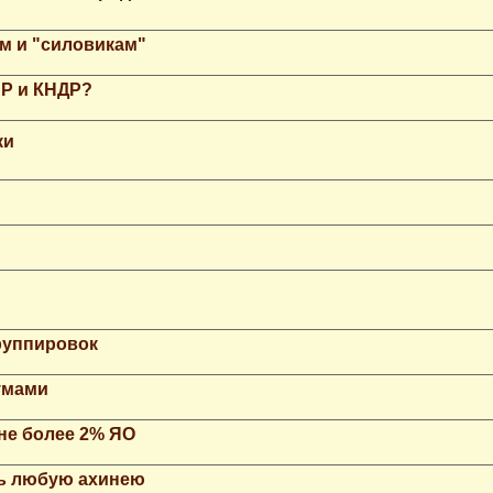
м и "силовикам"
НР и КНДР?
ки
группировок
умами
не более 2% ЯО
ть любую ахинею