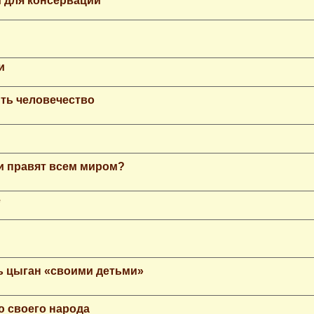
 для консервации
и
ть человечество
еи правят всем миром?
е
ь цыган «своими детьми»
ю своего народа