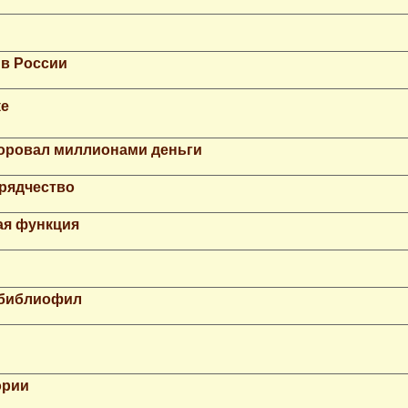
 в России
ке
Воровал миллионами деньги
рядчество
ая функция
 библиофил
ории