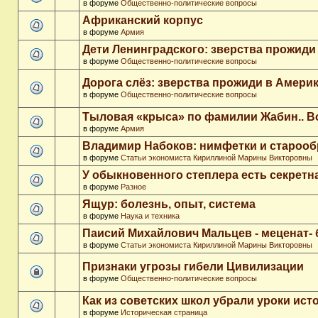
в форуме
Общественно-политические вопросы
Африканский корпус
в форуме
Армия
Дети Ленинградского: зверства прожиди
в форуме
Общественно-политические вопросы
Дорога слёз: зверства прожиди в Амери
в форуме
Общественно-политические вопросы
Тыловая «крыса» по фамилии Жабин.. 
в форуме
Армия
Владимир Набоков: нимфетки и старооб
в форуме
Статьи экономиста Кириллиной Марины Викторовны
У обыкновенного степлера есть секретн
в форуме
Разное
Ящур: болезнь, опыт, система
в форуме
Наука и техника
Паисий Михайлович Мальцев - меценат-
в форуме
Статьи экономиста Кириллиной Марины Викторовны
Признаки угрозы гибели Цивилизации
в форуме
Общественно-политические вопросы
Как из советских школ убрали уроки ист
в форуме
Историческая страница