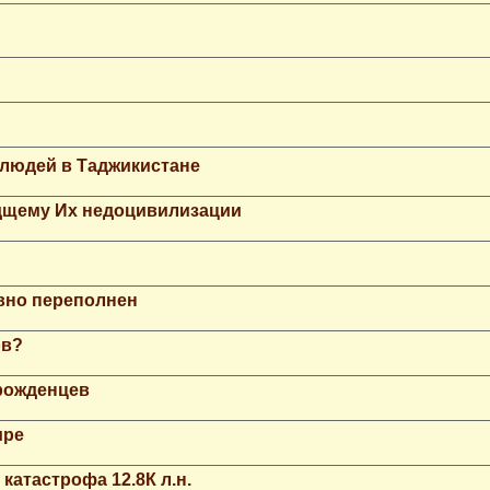
 людей в Таджикистане
дщему Их недоцивилизации
вно переполнен
ов?
рожденцев
ире
катастрофа 12.8К л.н.