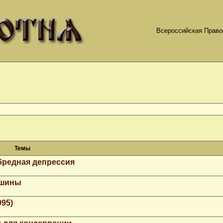
Всероссийская Право
Темы
бредная депрессия
ашины
995)