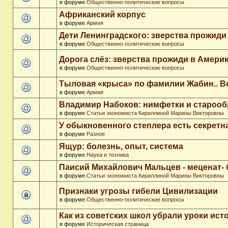
в форуме
Общественно-политические вопросы
Африканский корпус
в форуме
Армия
Дети Ленинградского: зверства прожиди
в форуме
Общественно-политические вопросы
Дорога слёз: зверства прожиди в Амери
в форуме
Общественно-политические вопросы
Тыловая «крыса» по фамилии Жабин.. 
в форуме
Армия
Владимир Набоков: нимфетки и старооб
в форуме
Статьи экономиста Кириллиной Марины Викторовны
У обыкновенного степлера есть секретн
в форуме
Разное
Ящур: болезнь, опыт, система
в форуме
Наука и техника
Паисий Михайлович Мальцев - меценат-
в форуме
Статьи экономиста Кириллиной Марины Викторовны
Признаки угрозы гибели Цивилизации
в форуме
Общественно-политические вопросы
Как из советских школ убрали уроки ист
в форуме
Историческая страница