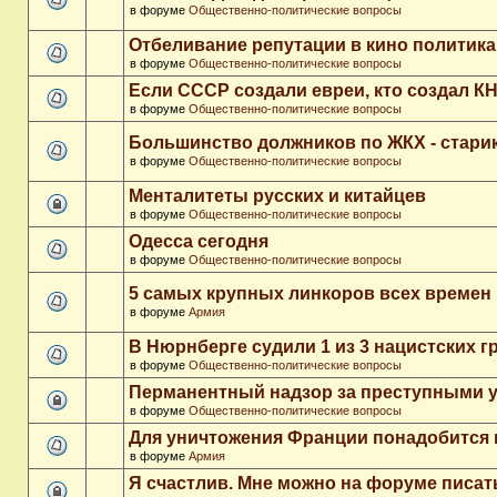
в форуме
Общественно-политические вопросы
Отбеливание репутации в кино политика
в форуме
Общественно-политические вопросы
Если СССР создали евреи, кто создал К
в форуме
Общественно-политические вопросы
Большинство должников по ЖКХ - стари
в форуме
Общественно-политические вопросы
Менталитеты русских и китайцев
в форуме
Общественно-политические вопросы
Одесса сегодня
в форуме
Общественно-политические вопросы
5 самых крупных линкоров всех времен
в форуме
Армия
В Нюрнберге судили 1 из 3 нацистских 
в форуме
Общественно-политические вопросы
Перманентный надзор за преступными 
в форуме
Общественно-политические вопросы
Для уничтожения Франции понадобится 
в форуме
Армия
Я счастлив. Мне можно на форуме писа