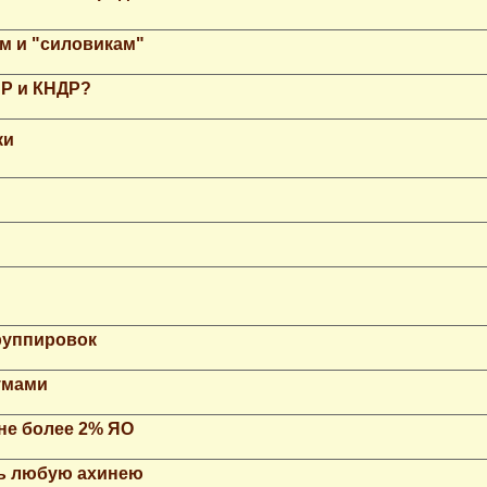
м и "силовикам"
НР и КНДР?
ки
группировок
умами
не более 2% ЯО
ть любую ахинею