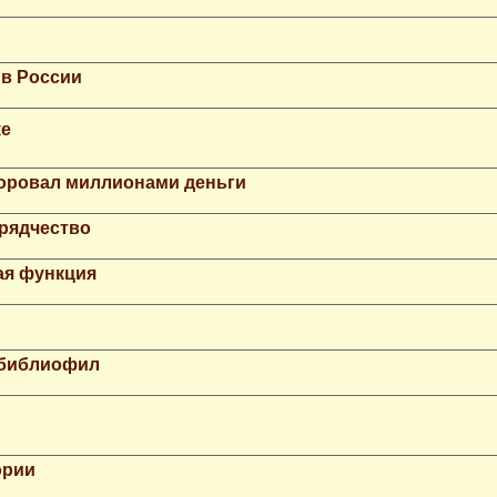
 в России
ке
Воровал миллионами деньги
рядчество
ая функция
 библиофил
ории