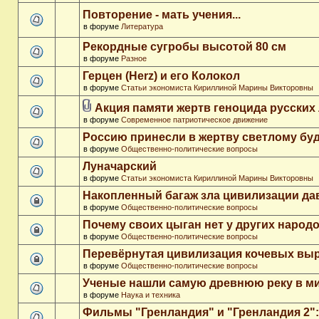
Повторение - мать учения...
в форуме
Литература
Рекордные сугробы высотой 80 см
в форуме
Разное
Герцен (Herz) и его Колокол
в форуме
Статьи экономиста Кириллиной Марины Викторовны
Акция памяти жертв геноцида русских
в форуме
Современное патриотическое движение
Россию принесли в жертву светлому бу
в форуме
Общественно-политические вопросы
Луначарский
в форуме
Статьи экономиста Кириллиной Марины Викторовны
Накопленный багаж зла цивилизации да
в форуме
Общественно-политические вопросы
Почему своих цыган нет у других народ
в форуме
Общественно-политические вопросы
Перевёрнутая цивилизация кочевых вы
в форуме
Общественно-политические вопросы
Ученые нашли самую древнюю реку в м
в форуме
Наука и техника
Фильмы "Гренландия" и "Гренландия 2": 