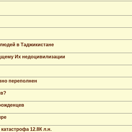
 людей в Таджикистане
дщему Их недоцивилизации
вно переполнен
ов?
рожденцев
ире
катастрофа 12.8К л.н.