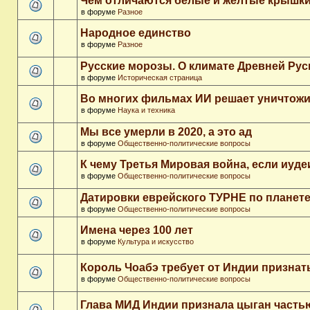
Чем отличаются белые и желтые крышки
в форуме
Разное
Народное единство
в форуме
Разное
Русские морозы. О климате Древней Рус
в форуме
Историческая страница
Во многих фильмах ИИ решает уничтожи
в форуме
Наука и техника
Мы все умерли в 2020, а это ад
в форуме
Общественно-политические вопросы
К чему Третья Мировая война, если иуд
в форуме
Общественно-политические вопросы
Датировки еврейского ТУРНЕ по планет
в форуме
Общественно-политические вопросы
Имена через 100 лет
в форуме
Культура и искусство
Король Чоабэ требует от Индии признат
в форуме
Общественно-политические вопросы
Глава МИД Индии признала цыган часть