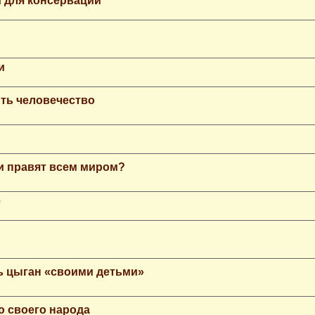
 для консервации
и
ть человечество
еи правят всем миром?
е
ь цыган «своими детьми»
ю своего народа