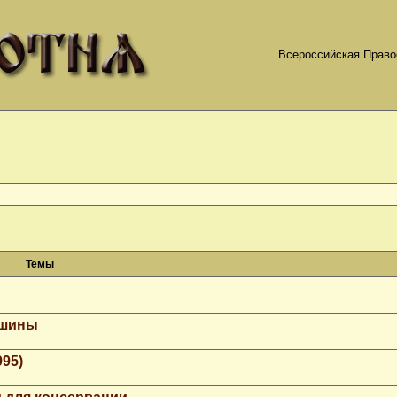
Всероссийская Право
Темы
ашины
995)