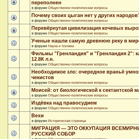
переполнен
в форуме
Общественно-политические вопросы
Почему своих цыган нет у других народов
в форуме
Общественно-политические вопросы
Перевёрнутая цивилизация кочевых выр
в форуме
Общественно-политические вопросы
Ученые нашли самую древнюю реку в мир
в форуме
Наука и техника
Фильмы "Гренландия" и "Гренландия 2": 
12.8К л.н.
в форуме
Общественно-политические вопросы
Необходимое зло: очередное враньё умн
чекистов
в форуме
Общественно-политические вопросы
Моисей: от биологической к сектантской 
в форуме
Общественно-политические вопросы
Издёвка над правосудием
в форуме
Общественно-политические вопросы
Вехи
в форуме
Историческая страница
МИГРАЦИЯ — ЭТО ОККУПАЦИЯ ВСЕМИР
РУССКИЙ СОБОР