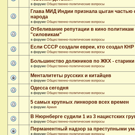
в форуме
Общественно-политические вопросы
Глава МИД Индии признала цыган частью 
народа
в форуме
Общественно-политические вопросы
Отбеливание репутации в кино политикам
"силовикам"
в форуме
Общественно-политические вопросы
Если СССР создали евреи, кто создал КНР
в форуме
Общественно-политические вопросы
Большинство должников по ЖКХ - старики
в форуме
Общественно-политические вопросы
Менталитеты русских и китайцев
в форуме
Общественно-политические вопросы
Одесса сегодня
в форуме
Общественно-политические вопросы
5 самых крупных линкоров всех времен
в форуме
Армия
В Нюрнберге судили 1 из 3 нацистских гр
в форуме
Общественно-политические вопросы
Перманентный надзор за преступными у
в форуме
Общественно-политические вопросы