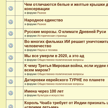
Чем отличаются белые и желтые крышки 
консервации
в форуме
Разное
Народное единство
в форуме
Разное
Русские морозы. О климате Древней Руси
в форуме
Историческая страница
Во многих фильмах ИИ решает уничтожит
человечество
в форуме
Наука и техника
Мы все умерли в 2020, а это ад
в форуме
Общественно-политические вопросы
К чему Третья Мировая война, если иудеи 
всем миром?
в форуме
Общественно-политические вопросы
Датировки еврейского ТУРНЕ по планете
в форуме
Общественно-политические вопросы
Имена через 100 лет
в форуме
Культура и искусство
Король Чоабэ требует от Индии признать 
«своими детьми»