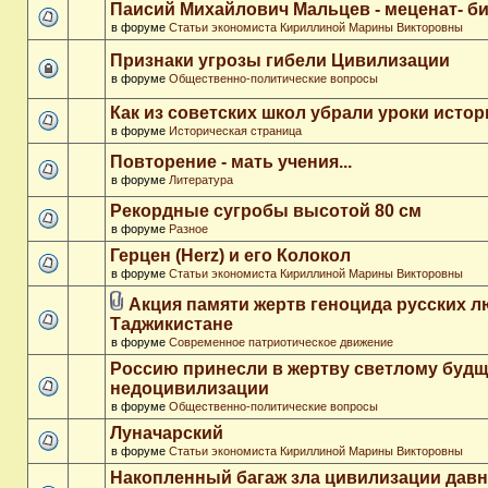
Паисий Михайлович Мальцев - меценат- 
в форуме
Статьи экономиста Кириллиной Марины Викторовны
Признаки угрозы гибели Цивилизации
в форуме
Общественно-политические вопросы
Как из советских школ убрали уроки истор
в форуме
Историческая страница
Повторение - мать учения...
в форуме
Литература
Рекордные сугробы высотой 80 см
в форуме
Разное
Герцен (Herz) и его Колокол
в форуме
Статьи экономиста Кириллиной Марины Викторовны
Акция памяти жертв геноцида русских л
Таджикистане
в форуме
Современное патриотическое движение
Россию принесли в жертву светлому буд
недоцивилизации
в форуме
Общественно-политические вопросы
Луначарский
в форуме
Статьи экономиста Кириллиной Марины Викторовны
Накопленный багаж зла цивилизации дав