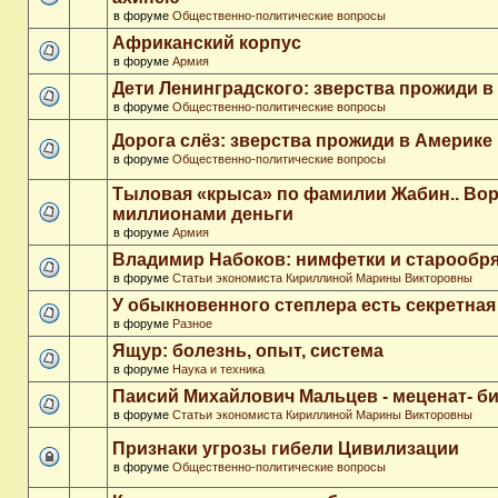
в форуме
Общественно-политические вопросы
Африканский корпус
в форуме
Армия
Дети Ленинградского: зверства прожиди в
в форуме
Общественно-политические вопросы
Дорога слёз: зверства прожиди в Америке
в форуме
Общественно-политические вопросы
Тыловая «крыса» по фамилии Жабин.. Во
миллионами деньги
в форуме
Армия
Владимир Набоков: нимфетки и старообр
в форуме
Статьи экономиста Кириллиной Марины Викторовны
У обыкновенного степлера есть секретна
в форуме
Разное
Ящур: болезнь, опыт, система
в форуме
Наука и техника
Паисий Михайлович Мальцев - меценат- 
в форуме
Статьи экономиста Кириллиной Марины Викторовны
Признаки угрозы гибели Цивилизации
в форуме
Общественно-политические вопросы