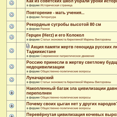
Как из советских школ убрали уроки истор
в форуме
Историческая страница
Повторение - мать учения...
в форуме
Литература
Рекордные сугробы высотой 80 см
в форуме
Разное
Герцен (Herz) и его Колокол
в форуме
Статьи экономиста Кириллиной Марины Викторовны
Акция памяти жертв геноцида русских л
Таджикистане
в форуме
Современное патриотическое движение
Россию принесли в жертву светлому буд
недоцивилизации
в форуме
Общественно-политические вопросы
Луначарский
в форуме
Статьи экономиста Кириллиной Марины Викторовны
Накопленный багаж зла цивилизации дав
переполнен
в форуме
Общественно-политические вопросы
Почему своих цыган нет у других народов
в форуме
Общественно-политические вопросы
Перевёрнутая цивилизация кочевых выр