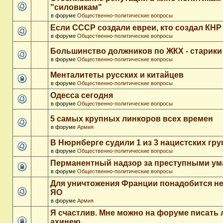
"силовикам"
в форуме
Общественно-политические вопросы
Если СССР создали евреи, кто создал КНР
в форуме
Общественно-политические вопросы
Большинство должников по ЖКХ - старики
в форуме
Общественно-политические вопросы
Менталитеты русских и китайцев
в форуме
Общественно-политические вопросы
Одесса сегодня
в форуме
Общественно-политические вопросы
5 самых крупных линкоров всех времен
в форуме
Армия
В Нюрнберге судили 1 из 3 нацистских гр
в форуме
Общественно-политические вопросы
Перманентный надзор за преступными у
в форуме
Общественно-политические вопросы
Для уничтожения Франции понадобится не
ЯО
в форуме
Армия
Я счастлив. Мне можно на форуме писать
ахинею