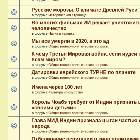
в форуме
Разное
Русские морозы. О климате Древней Руси
в форуме
Историческая страница
Во многих фильмах ИИ решает уничтожит
человечество
в форуме
Наука и техника
Мы все умерли в 2020, а это ад
в форуме
Общественно-политические вопросы
К чему Третья Мировая война, если иудеи 
всем миром?
в форуме
Общественно-политические вопросы
Датировки еврейского ТУРНЕ по планете
в форуме
Общественно-политические вопросы
Имена через 100 лет
в форуме
Культура и искусство
Король Чоабэ требует от Индии признать 
«своими детьми»
в форуме
Общественно-политические вопросы
Глава МИД Индии признала цыган частью 
народа
в форуме
Общественно-политические вопросы
Отбеливание репутации в кино политикам