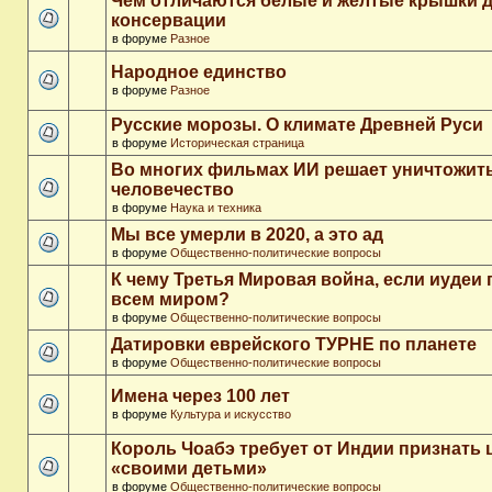
Чем отличаются белые и желтые крышки 
консервации
в форуме
Разное
Народное единство
в форуме
Разное
Русские морозы. О климате Древней Руси
в форуме
Историческая страница
Во многих фильмах ИИ решает уничтожит
человечество
в форуме
Наука и техника
Мы все умерли в 2020, а это ад
в форуме
Общественно-политические вопросы
К чему Третья Мировая война, если иудеи 
всем миром?
в форуме
Общественно-политические вопросы
Датировки еврейского ТУРНЕ по планете
в форуме
Общественно-политические вопросы
Имена через 100 лет
в форуме
Культура и искусство
Король Чоабэ требует от Индии признать 
«своими детьми»
в форуме
Общественно-политические вопросы