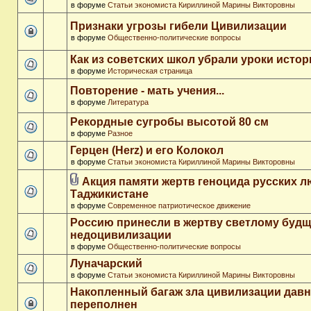
в форуме
Статьи экономиста Кириллиной Марины Викторовны
Признаки угрозы гибели Цивилизации
в форуме
Общественно-политические вопросы
Как из советских школ убрали уроки истор
в форуме
Историческая страница
Повторение - мать учения...
в форуме
Литература
Рекордные сугробы высотой 80 см
в форуме
Разное
Герцен (Herz) и его Колокол
в форуме
Статьи экономиста Кириллиной Марины Викторовны
Акция памяти жертв геноцида русских л
Таджикистане
в форуме
Современное патриотическое движение
Россию принесли в жертву светлому буд
недоцивилизации
в форуме
Общественно-политические вопросы
Луначарский
в форуме
Статьи экономиста Кириллиной Марины Викторовны
Накопленный багаж зла цивилизации дав
переполнен