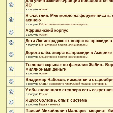
Для уничтожения Франции понадобится не
ЯО
в форуме
Армия
Я счастлив. Мне можно на форуме писать
ахинею
в форуме
Общественно-политические вопросы
Африканский корпус
в форуме
Армия
Дети Ленинградского: зверства прожиди в
в форуме
Общественно-политические вопросы
Дорога слёз: зверства прожиди в Америке
в форуме
Общественно-политические вопросы
Тыловая «крыса» по фамилии Жабин.. Во
миллионами деньги
в форуме
Армия
Владимир Набоков: нимфетки и старообр
в форуме
Статьи экономиста Кириллиной Марины Викторовны
У обыкновенного степлера есть секретна
в форуме
Разное
Ящур: болезнь, опыт, система
в форуме
Наука и техника
Паисий Михайлович Мальцев - меценат- 