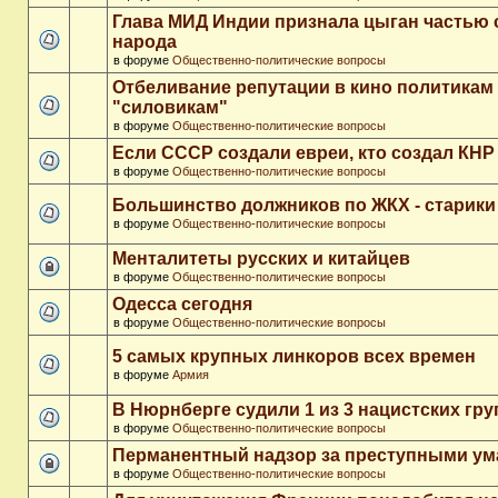
Глава МИД Индии признала цыган частью 
народа
в форуме
Общественно-политические вопросы
Отбеливание репутации в кино политикам
"силовикам"
в форуме
Общественно-политические вопросы
Если СССР создали евреи, кто создал КНР
в форуме
Общественно-политические вопросы
Большинство должников по ЖКХ - старики
в форуме
Общественно-политические вопросы
Менталитеты русских и китайцев
в форуме
Общественно-политические вопросы
Одесса сегодня
в форуме
Общественно-политические вопросы
5 самых крупных линкоров всех времен
в форуме
Армия
В Нюрнберге судили 1 из 3 нацистских гр
в форуме
Общественно-политические вопросы
Перманентный надзор за преступными у
в форуме
Общественно-политические вопросы