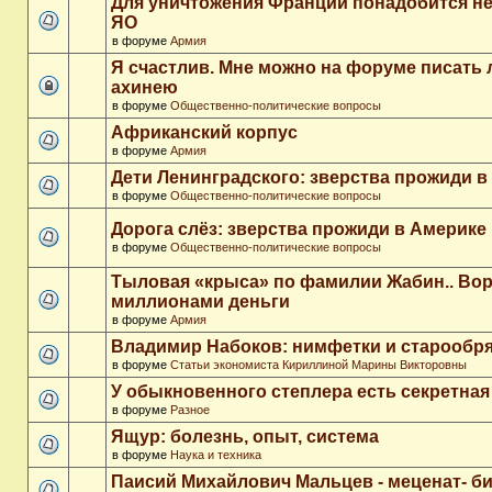
Для уничтожения Франции понадобится не
ЯО
в форуме
Армия
Я счастлив. Мне можно на форуме писать
ахинею
в форуме
Общественно-политические вопросы
Африканский корпус
в форуме
Армия
Дети Ленинградского: зверства прожиди в
в форуме
Общественно-политические вопросы
Дорога слёз: зверства прожиди в Америке
в форуме
Общественно-политические вопросы
Тыловая «крыса» по фамилии Жабин.. Во
миллионами деньги
в форуме
Армия
Владимир Набоков: нимфетки и старообр
в форуме
Статьи экономиста Кириллиной Марины Викторовны
У обыкновенного степлера есть секретна
в форуме
Разное
Ящур: болезнь, опыт, система
в форуме
Наука и техника
Паисий Михайлович Мальцев - меценат- 