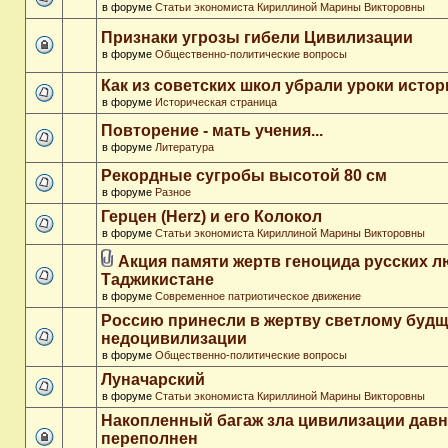
в форуме
Статьи экономиста Кириллиной Марины Викторовны
Признаки угрозы гибели Цивилизации
в форуме
Общественно-политические вопросы
Как из советских школ убрали уроки истор
в форуме
Историческая страница
Повторение - мать учения...
в форуме
Литература
Рекордные сугробы высотой 80 см
в форуме
Разное
Герцен (Herz) и его Колокол
в форуме
Статьи экономиста Кириллиной Марины Викторовны
Акция памяти жертв геноцида русских л
Таджикистане
в форуме
Современное патриотическое движение
Россию принесли в жертву светлому буд
недоцивилизации
в форуме
Общественно-политические вопросы
Луначарский
в форуме
Статьи экономиста Кириллиной Марины Викторовны
Накопленный багаж зла цивилизации дав
переполнен