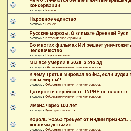
Чем отличаются белые и желтые крышки 
консервации
в форуме
Разное
Народное единство
в форуме
Разное
Русские морозы. О климате Древней Руси
в форуме
Историческая страница
Во многих фильмах ИИ решает уничтожит
человечество
в форуме
Наука и техника
Мы все умерли в 2020, а это ад
в форуме
Общественно-политические вопросы
К чему Третья Мировая война, если иудеи 
всем миром?
в форуме
Общественно-политические вопросы
Датировки еврейского ТУРНЕ по планете
в форуме
Общественно-политические вопросы
Имена через 100 лет
в форуме
Культура и искусство
Король Чоабэ требует от Индии признать 
«своими детьми»
в форуме
Общественно-политические вопросы