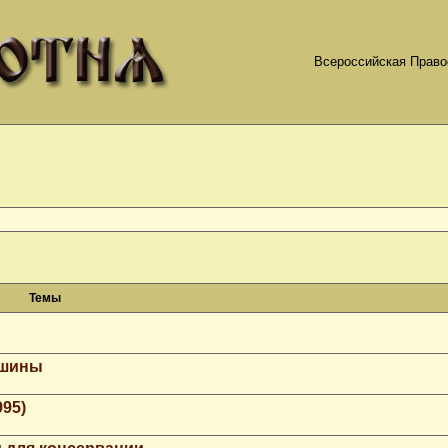
Всероссийская Право
Темы
ашины
995)