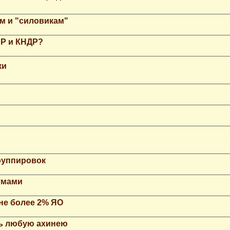
м и "силовикам"
НР и КНДР?
ки
группировок
умами
не более 2% ЯО
ть любую ахинею