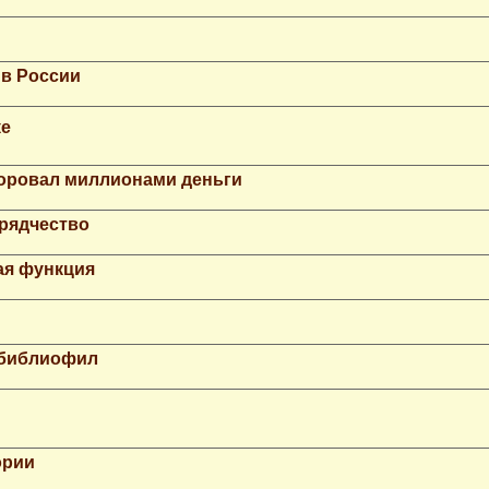
 в России
ке
Воровал миллионами деньги
рядчество
ая функция
 библиофил
ории