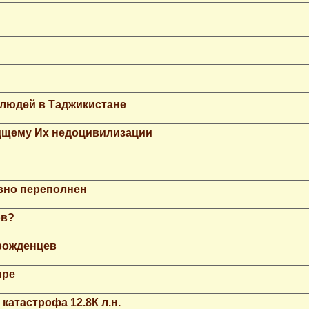
 людей в Таджикистане
дщему Их недоцивилизации
вно переполнен
ов?
рожденцев
ире
катастрофа 12.8К л.н.