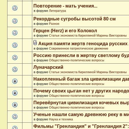
Повторение - мать учения...
в форуме
Литература
Рекордные сугробы высотой 80 см
в форуме
Разное
Герцен (Herz) и его Колокол
в форуме
Статьи экономиста Кириллиной Марины Викторовны
Акция памяти жертв геноцида русских
в форуме
Современное патриотическое движение
Россию принесли в жертву светлому бу
в форуме
Общественно-политические вопросы
Луначарский
в форуме
Статьи экономиста Кириллиной Марины Викторовны
Накопленный багаж зла цивилизации да
в форуме
Общественно-политические вопросы
Почему своих цыган нет у других народ
в форуме
Общественно-политические вопросы
Перевёрнутая цивилизация кочевых вы
в форуме
Общественно-политические вопросы
Ученые нашли самую древнюю реку в м
в форуме
Наука и техника
Фильмы "Гренландия" и "Гренландия 2": 