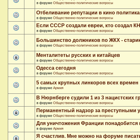
в форуме
Общественно-политические вопросы
Отбеливание репутации в кино политика
в форуме
Общественно-политические вопросы
Если СССР создали евреи, кто создал К
в форуме
Общественно-политические вопросы
Большинство должников по ЖКХ - стари
в форуме
Общественно-политические вопросы
Менталитеты русских и китайцев
в форуме
Общественно-политические вопросы
Одесса сегодня
в форуме
Общественно-политические вопросы
5 самых крупных линкоров всех времен
в форуме
Армия
В Нюрнберге судили 1 из 3 нацистских 
в форуме
Общественно-политические вопросы
Перманентный надзор за преступными 
в форуме
Общественно-политические вопросы
Для уничтожения Франции понадобится 
в форуме
Армия
Я счастлив. Мне можно на форуме писа