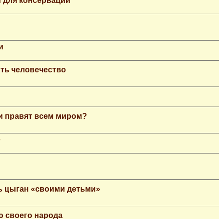
 для консервации
и
ть человечество
еи правят всем миром?
е
ь цыган «своими детьми»
ю своего народа