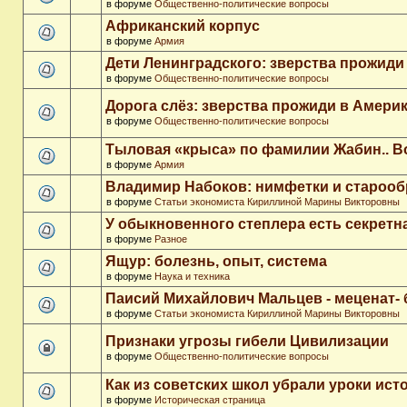
в форуме
Общественно-политические вопросы
Африканский корпус
в форуме
Армия
Дети Ленинградского: зверства прожиди
в форуме
Общественно-политические вопросы
Дорога слёз: зверства прожиди в Амери
в форуме
Общественно-политические вопросы
Тыловая «крыса» по фамилии Жабин.. 
в форуме
Армия
Владимир Набоков: нимфетки и старооб
в форуме
Статьи экономиста Кириллиной Марины Викторовны
У обыкновенного степлера есть секретн
в форуме
Разное
Ящур: болезнь, опыт, система
в форуме
Наука и техника
Паисий Михайлович Мальцев - меценат-
в форуме
Статьи экономиста Кириллиной Марины Викторовны
Признаки угрозы гибели Цивилизации
в форуме
Общественно-политические вопросы
Как из советских школ убрали уроки ист
в форуме
Историческая страница