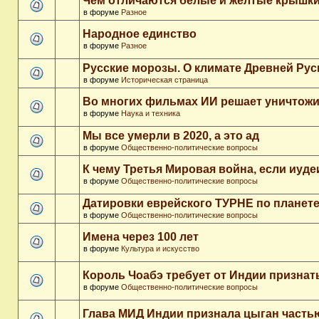
Чем отличаются белые и желтые крышки
в форуме
Разное
Народное единство
в форуме
Разное
Русские морозы. О климате Древней Рус
в форуме
Историческая страница
Во многих фильмах ИИ решает уничтожи
в форуме
Наука и техника
Мы все умерли в 2020, а это ад
в форуме
Общественно-политические вопросы
К чему Третья Мировая война, если иуд
в форуме
Общественно-политические вопросы
Датировки еврейского ТУРНЕ по планет
в форуме
Общественно-политические вопросы
Имена через 100 лет
в форуме
Культура и искусство
Король Чоабэ требует от Индии признат
в форуме
Общественно-политические вопросы
Глава МИД Индии признала цыган часть