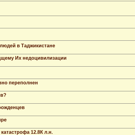
 людей в Таджикистане
дщему Их недоцивилизации
вно переполнен
ов?
рожденцев
ире
катастрофа 12.8К л.н.