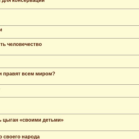
 для консервации
и
ть человечество
еи правят всем миром?
е
ь цыган «своими детьми»
ю своего народа