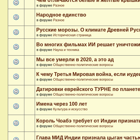
Чем отличаются белые и желтые крышки
в форуме
Разное
Народное единство
в форуме
Разное
Русские морозы. О климате Древней Рус
в форуме
Историческая страница
Во многих фильмах ИИ решает уничтожи
в форуме
Наука и техника
Мы все умерли в 2020, а это ад
в форуме
Общественно-политические вопросы
К чему Третья Мировая война, если иуд
в форуме
Общественно-политические вопросы
Датировки еврейского ТУРНЕ по планет
в форуме
Общественно-политические вопросы
Имена через 100 лет
в форуме
Культура и искусство
Король Чоабэ требует от Индии признат
в форуме
Общественно-политические вопросы
Глава МИД Индии признала цыган часть