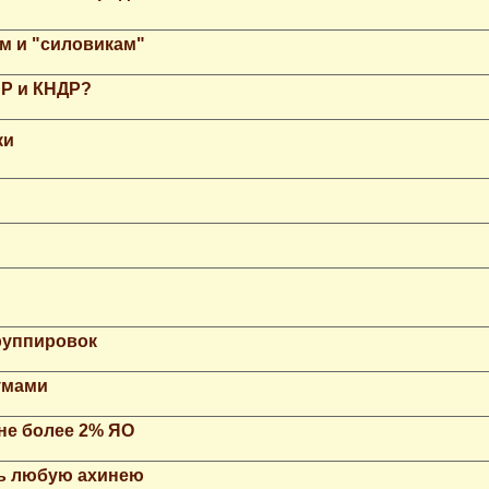
м и "силовикам"
НР и КНДР?
ки
группировок
умами
не более 2% ЯО
ть любую ахинею