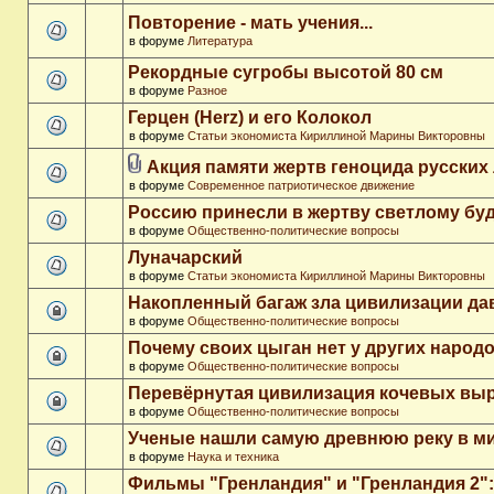
Повторение - мать учения...
в форуме
Литература
Рекордные сугробы высотой 80 см
в форуме
Разное
Герцен (Herz) и его Колокол
в форуме
Статьи экономиста Кириллиной Марины Викторовны
Акция памяти жертв геноцида русских
в форуме
Современное патриотическое движение
Россию принесли в жертву светлому бу
в форуме
Общественно-политические вопросы
Луначарский
в форуме
Статьи экономиста Кириллиной Марины Викторовны
Накопленный багаж зла цивилизации да
в форуме
Общественно-политические вопросы
Почему своих цыган нет у других народ
в форуме
Общественно-политические вопросы
Перевёрнутая цивилизация кочевых вы
в форуме
Общественно-политические вопросы
Ученые нашли самую древнюю реку в м
в форуме
Наука и техника
Фильмы "Гренландия" и "Гренландия 2": 