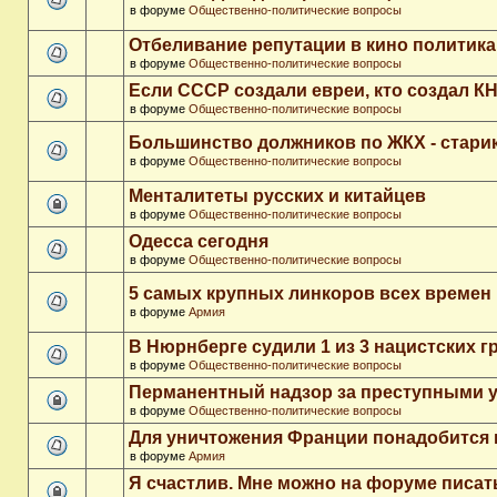
в форуме
Общественно-политические вопросы
Отбеливание репутации в кино политика
в форуме
Общественно-политические вопросы
Если СССР создали евреи, кто создал К
в форуме
Общественно-политические вопросы
Большинство должников по ЖКХ - стари
в форуме
Общественно-политические вопросы
Менталитеты русских и китайцев
в форуме
Общественно-политические вопросы
Одесса сегодня
в форуме
Общественно-политические вопросы
5 самых крупных линкоров всех времен
в форуме
Армия
В Нюрнберге судили 1 из 3 нацистских 
в форуме
Общественно-политические вопросы
Перманентный надзор за преступными 
в форуме
Общественно-политические вопросы
Для уничтожения Франции понадобится 
в форуме
Армия
Я счастлив. Мне можно на форуме писа