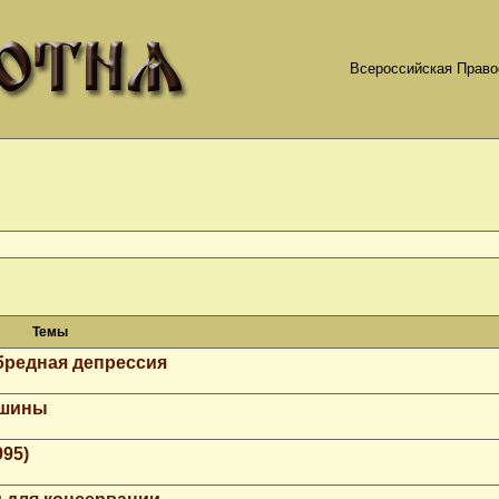
Всероссийская Право
Темы
бредная депрессия
ашины
995)