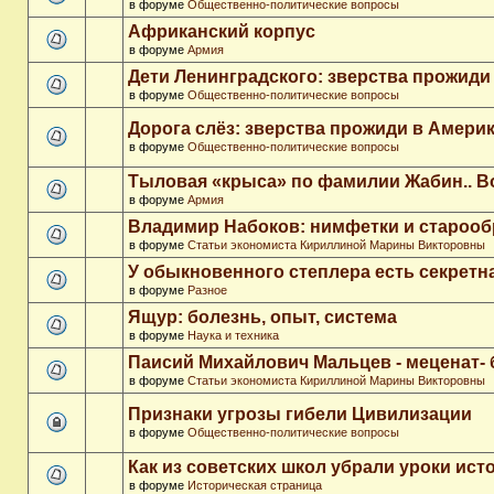
в форуме
Общественно-политические вопросы
Африканский корпус
в форуме
Армия
Дети Ленинградского: зверства прожиди
в форуме
Общественно-политические вопросы
Дорога слёз: зверства прожиди в Амери
в форуме
Общественно-политические вопросы
Тыловая «крыса» по фамилии Жабин.. 
в форуме
Армия
Владимир Набоков: нимфетки и старооб
в форуме
Статьи экономиста Кириллиной Марины Викторовны
У обыкновенного степлера есть секретн
в форуме
Разное
Ящур: болезнь, опыт, система
в форуме
Наука и техника
Паисий Михайлович Мальцев - меценат-
в форуме
Статьи экономиста Кириллиной Марины Викторовны
Признаки угрозы гибели Цивилизации
в форуме
Общественно-политические вопросы
Как из советских школ убрали уроки ист
в форуме
Историческая страница