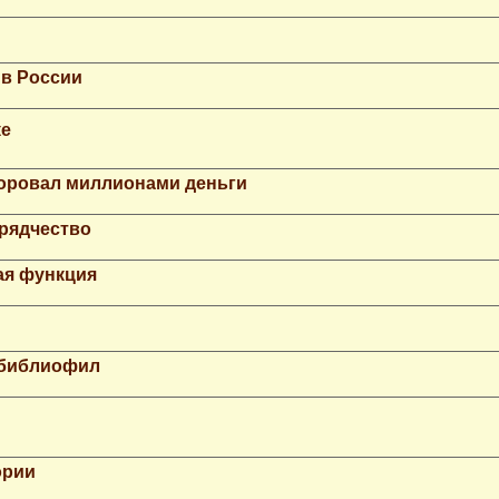
 в России
ке
Воровал миллионами деньги
рядчество
ая функция
 библиофил
ории