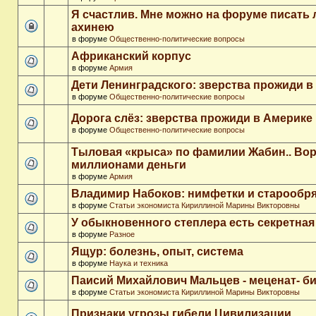
Я счастлив. Мне можно на форуме писать
ахинею
в форуме
Общественно-политические вопросы
Африканский корпус
в форуме
Армия
Дети Ленинградского: зверства прожиди в
в форуме
Общественно-политические вопросы
Дорога слёз: зверства прожиди в Америке
в форуме
Общественно-политические вопросы
Тыловая «крыса» по фамилии Жабин.. Во
миллионами деньги
в форуме
Армия
Владимир Набоков: нимфетки и старообр
в форуме
Статьи экономиста Кириллиной Марины Викторовны
У обыкновенного степлера есть секретна
в форуме
Разное
Ящур: болезнь, опыт, система
в форуме
Наука и техника
Паисий Михайлович Мальцев - меценат- 
в форуме
Статьи экономиста Кириллиной Марины Викторовны
Признаки угрозы гибели Цивилизации