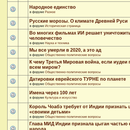
Народное единство
в форуме
Разное
Русские морозы. О климате Древней Руси
в форуме
Историческая страница
Во многих фильмах ИИ решает уничтожит
человечество
в форуме
Наука и техника
Мы все умерли в 2020, а это ад
в форуме
Общественно-политические вопросы
К чему Третья Мировая война, если иудеи 
всем миром?
в форуме
Общественно-политические вопросы
Датировки еврейского ТУРНЕ по планете
в форуме
Общественно-политические вопросы
Имена через 100 лет
в форуме
Культура и искусство
Король Чоабэ требует от Индии признать 
«своими детьми»
в форуме
Общественно-политические вопросы
Глава МИД Индии признала цыган частью 
народа