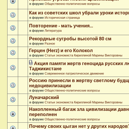
в форуме
Общественно-политические вопросы
Как из советских школ убрали уроки истор
в форуме
Историческая страница
Повторение - мать учения...
в форуме
Литература
Рекордные сугробы высотой 80 см
в форуме
Разное
Герцен (Herz) и его Колокол
в форуме
Статьи экономиста Кириллиной Марины Викторовны
Акция памяти жертв геноцида русских л
Таджикистане
в форуме
Современное патриотическое движение
Россию принесли в жертву светлому буд
недоцивилизации
в форуме
Общественно-политические вопросы
Луначарский
в форуме
Статьи экономиста Кириллиной Марины Викторовны
Накопленный багаж зла цивилизации дав
переполнен
в форуме
Общественно-политические вопросы
Почему своих цыган нет у других народов