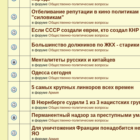
в форуме
Общественно-политические вопросы
Отбеливание репутации в кино политикам
"силовикам"
в форуме
Общественно-политические вопросы
Если СССР создали евреи, кто создал КНР
в форуме
Общественно-политические вопросы
Большинство должников по ЖКХ - старики
в форуме
Общественно-политические вопросы
Менталитеты русских и китайцев
в форуме
Общественно-политические вопросы
Одесса сегодня
в форуме
Общественно-политические вопросы
5 самых крупных линкоров всех времен
в форуме
Армия
В Нюрнберге судили 1 из 3 нацистских гр
в форуме
Общественно-политические вопросы
Перманентный надзор за преступными у
в форуме
Общественно-политические вопросы
Для уничтожения Франции понадобится не
ЯО
в форуме
Армия