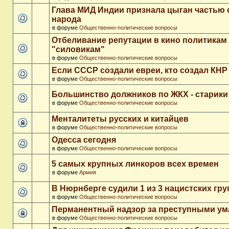
Глава МИД Индии признала цыган частью 
народа
в форуме
Общественно-политические вопросы
Отбеливание репутации в кино политикам
"силовикам"
в форуме
Общественно-политические вопросы
Если СССР создали евреи, кто создал КНР
в форуме
Общественно-политические вопросы
Большинство должников по ЖКХ - старики
в форуме
Общественно-политические вопросы
Менталитеты русских и китайцев
в форуме
Общественно-политические вопросы
Одесса сегодня
в форуме
Общественно-политические вопросы
5 самых крупных линкоров всех времен
в форуме
Армия
В Нюрнберге судили 1 из 3 нацистских гр
в форуме
Общественно-политические вопросы
Перманентный надзор за преступными у
в форуме
Общественно-политические вопросы