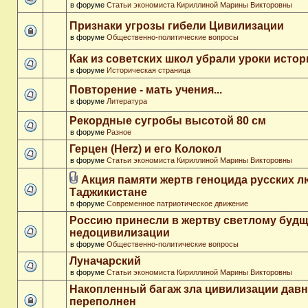
в форуме
Статьи экономиста Кириллиной Марины Викторовны
Признаки угрозы гибели Цивилизации
в форуме
Общественно-политические вопросы
Как из советских школ убрали уроки истор
в форуме
Историческая страница
Повторение - мать учения...
в форуме
Литература
Рекордные сугробы высотой 80 см
в форуме
Разное
Герцен (Herz) и его Колокол
в форуме
Статьи экономиста Кириллиной Марины Викторовны
Акция памяти жертв геноцида русских л
Таджикистане
в форуме
Современное патриотическое движение
Россию принесли в жертву светлому буд
недоцивилизации
в форуме
Общественно-политические вопросы
Луначарский
в форуме
Статьи экономиста Кириллиной Марины Викторовны
Накопленный багаж зла цивилизации дав
переполнен