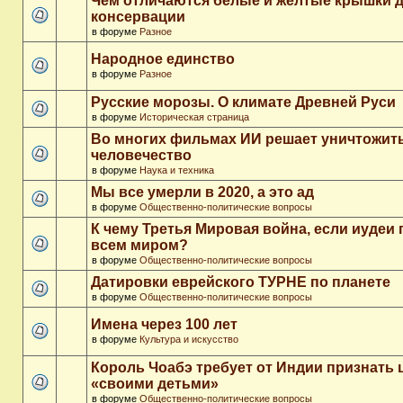
Чем отличаются белые и желтые крышки 
консервации
в форуме
Разное
Народное единство
в форуме
Разное
Русские морозы. О климате Древней Руси
в форуме
Историческая страница
Во многих фильмах ИИ решает уничтожит
человечество
в форуме
Наука и техника
Мы все умерли в 2020, а это ад
в форуме
Общественно-политические вопросы
К чему Третья Мировая война, если иудеи 
всем миром?
в форуме
Общественно-политические вопросы
Датировки еврейского ТУРНЕ по планете
в форуме
Общественно-политические вопросы
Имена через 100 лет
в форуме
Культура и искусство
Король Чоабэ требует от Индии признать 
«своими детьми»
в форуме
Общественно-политические вопросы