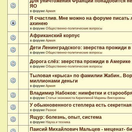
Для уничтожения Франции понадобится не
ЯО
в форуме
Армия
Я счастлив. Мне можно на форуме писать
ахинею
в форуме
Общественно-политические вопросы
Африканский корпус
в форуме
Армия
Дети Ленинградского: зверства прожиди в
в форуме
Общественно-политические вопросы
Дорога слёз: зверства прожиди в Америке
в форуме
Общественно-политические вопросы
Тыловая «крыса» по фамилии Жабин.. Во
миллионами деньги
в форуме
Армия
Владимир Набоков: нимфетки и старообр
в форуме
Статьи экономиста Кириллиной Марины Викторовны
У обыкновенного степлера есть секретна
в форуме
Разное
Ящур: болезнь, опыт, система
в форуме
Наука и техника
Паисий Михайлович Мальцев - меценат- 