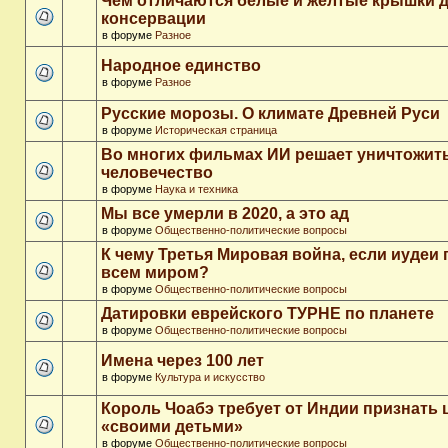
Чем отличаются белые и желтые крышки 
консервации
в форуме
Разное
Народное единство
в форуме
Разное
Русские морозы. О климате Древней Руси
в форуме
Историческая страница
Во многих фильмах ИИ решает уничтожит
человечество
в форуме
Наука и техника
Мы все умерли в 2020, а это ад
в форуме
Общественно-политические вопросы
К чему Третья Мировая война, если иудеи 
всем миром?
в форуме
Общественно-политические вопросы
Датировки еврейского ТУРНЕ по планете
в форуме
Общественно-политические вопросы
Имена через 100 лет
в форуме
Культура и искусство
Король Чоабэ требует от Индии признать 
«своими детьми»
в форуме
Общественно-политические вопросы