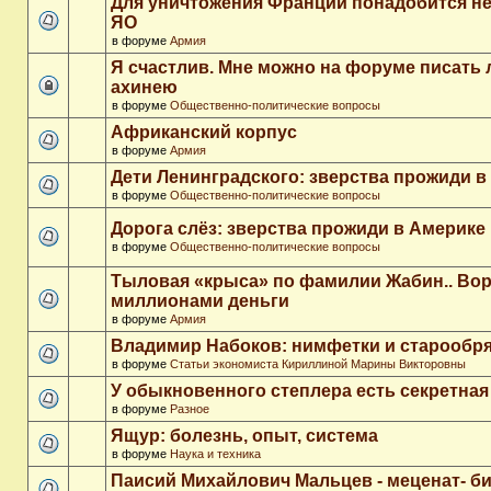
Для уничтожения Франции понадобится не
ЯО
в форуме
Армия
Я счастлив. Мне можно на форуме писать
ахинею
в форуме
Общественно-политические вопросы
Африканский корпус
в форуме
Армия
Дети Ленинградского: зверства прожиди в
в форуме
Общественно-политические вопросы
Дорога слёз: зверства прожиди в Америке
в форуме
Общественно-политические вопросы
Тыловая «крыса» по фамилии Жабин.. Во
миллионами деньги
в форуме
Армия
Владимир Набоков: нимфетки и старообр
в форуме
Статьи экономиста Кириллиной Марины Викторовны
У обыкновенного степлера есть секретна
в форуме
Разное
Ящур: болезнь, опыт, система
в форуме
Наука и техника
Паисий Михайлович Мальцев - меценат- 