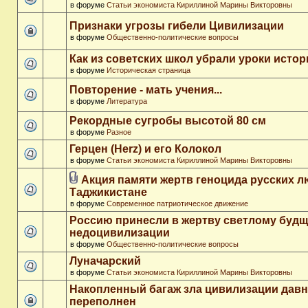
в форуме
Статьи экономиста Кириллиной Марины Викторовны
Признаки угрозы гибели Цивилизации
в форуме
Общественно-политические вопросы
Как из советских школ убрали уроки истор
в форуме
Историческая страница
Повторение - мать учения...
в форуме
Литература
Рекордные сугробы высотой 80 см
в форуме
Разное
Герцен (Herz) и его Колокол
в форуме
Статьи экономиста Кириллиной Марины Викторовны
Акция памяти жертв геноцида русских л
Таджикистане
в форуме
Современное патриотическое движение
Россию принесли в жертву светлому буд
недоцивилизации
в форуме
Общественно-политические вопросы
Луначарский
в форуме
Статьи экономиста Кириллиной Марины Викторовны
Накопленный багаж зла цивилизации дав
переполнен