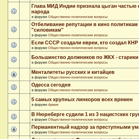
Глава МИД Индии признала цыган частью 
народа
в форуме
Общественно-политические вопросы
Отбеливание репутации в кино политикам
"силовикам"
в форуме
Общественно-политические вопросы
Если СССР создали евреи, кто создал КНР
в форуме
Общественно-политические вопросы
Большинство должников по ЖКХ - старики
в форуме
Общественно-политические вопросы
Менталитеты русских и китайцев
в форуме
Общественно-политические вопросы
Одесса сегодня
в форуме
Общественно-политические вопросы
5 самых крупных линкоров всех времен
в форуме
Армия
В Нюрнберге судили 1 из 3 нацистских гр
в форуме
Общественно-политические вопросы
Перманентный надзор за преступными у
в форуме
Общественно-политические вопросы