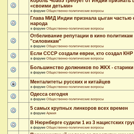
Король Чоабэ требует от Индии признать 
«своими детьми»
в форуме
Общественно-политические вопросы
Глава МИД Индии признала цыган частью 
народа
в форуме
Общественно-политические вопросы
Отбеливание репутации в кино политикам
"силовикам"
в форуме
Общественно-политические вопросы
Если СССР создали евреи, кто создал КНР
в форуме
Общественно-политические вопросы
Большинство должников по ЖКХ - старики
в форуме
Общественно-политические вопросы
Менталитеты русских и китайцев
в форуме
Общественно-политические вопросы
Одесса сегодня
в форуме
Общественно-политические вопросы
5 самых крупных линкоров всех времен
в форуме
Армия
В Нюрнберге судили 1 из 3 нацистских гр
в форуме
Общественно-политические вопросы