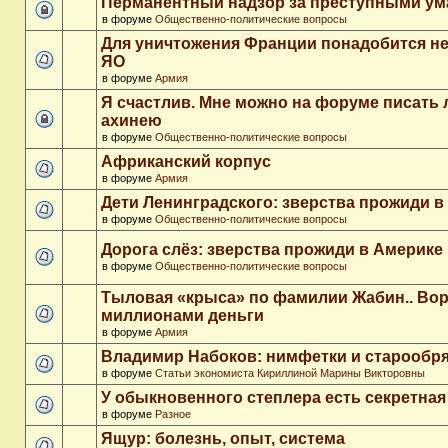
Перманентный надзор за преступными у
в форуме
Общественно-политические вопросы
Для уничтожения Франции понадобится не
ЯО
в форуме
Армия
Я счастлив. Мне можно на форуме писать
ахинею
в форуме
Общественно-политические вопросы
Африканский корпус
в форуме
Армия
Дети Ленинградского: зверства прожиди в
в форуме
Общественно-политические вопросы
Дорога слёз: зверства прожиди в Америке
в форуме
Общественно-политические вопросы
Тыловая «крыса» по фамилии Жабин.. Во
миллионами деньги
в форуме
Армия
Владимир Набоков: нимфетки и старообр
в форуме
Статьи экономиста Кириллиной Марины Викторовны
У обыкновенного степлера есть секретна
в форуме
Разное
Ящур: болезнь, опыт, система