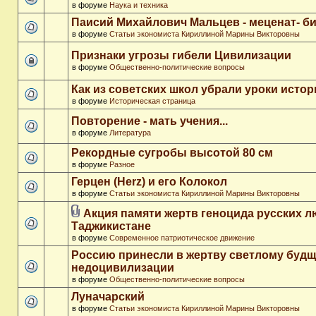
в форуме
Наука и техника
Паисий Михайлович Мальцев - меценат- 
в форуме
Статьи экономиста Кириллиной Марины Викторовны
Признаки угрозы гибели Цивилизации
в форуме
Общественно-политические вопросы
Как из советских школ убрали уроки истор
в форуме
Историческая страница
Повторение - мать учения...
в форуме
Литература
Рекордные сугробы высотой 80 см
в форуме
Разное
Герцен (Herz) и его Колокол
в форуме
Статьи экономиста Кириллиной Марины Викторовны
Акция памяти жертв геноцида русских л
Таджикистане
в форуме
Современное патриотическое движение
Россию принесли в жертву светлому буд
недоцивилизации
в форуме
Общественно-политические вопросы
Луначарский
в форуме
Статьи экономиста Кириллиной Марины Викторовны