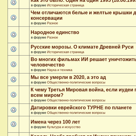
Как это было: Один на один 1995 (18.06.199
в форуме
Историческая страница
Чем отличаются белые и желтые крышки 
консервации
в форуме
Разное
Народное единство
в форуме
Разное
Русские морозы. О климате Древней Руси
в форуме
Историческая страница
Во многих фильмах ИИ решает уничтожит
человечество
в форуме
Наука и техника
Мы все умерли в 2020, а это ад
в форуме
Общественно-политические вопросы
К чему Третья Мировая война, если иудеи 
всем миром?
в форуме
Общественно-политические вопросы
Датировки еврейского ТУРНЕ по планете
в форуме
Общественно-политические вопросы
Имена через 100 лет
в форуме
Культура и искусство