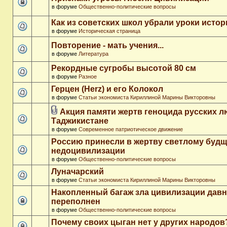
в форуме
Общественно-политические вопросы
Как из советских школ убрали уроки истор
в форуме
Историческая страница
Повторение - мать учения...
в форуме
Литература
Рекордные сугробы высотой 80 см
в форуме
Разное
Герцен (Herz) и его Колокол
в форуме
Статьи экономиста Кириллиной Марины Викторовны
Акция памяти жертв геноцида русских л
Таджикистане
в форуме
Современное патриотическое движение
Россию принесли в жертву светлому буд
недоцивилизации
в форуме
Общественно-политические вопросы
Луначарский
в форуме
Статьи экономиста Кириллиной Марины Викторовны
Накопленный багаж зла цивилизации дав
переполнен
в форуме
Общественно-политические вопросы
Почему своих цыган нет у других народов