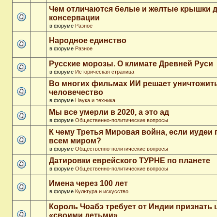
Чем отличаются белые и желтые крышки 
консервации
в форуме
Разное
Народное единство
в форуме
Разное
Русские морозы. О климате Древней Руси
в форуме
Историческая страница
Во многих фильмах ИИ решает уничтожит
человечество
в форуме
Наука и техника
Мы все умерли в 2020, а это ад
в форуме
Общественно-политические вопросы
К чему Третья Мировая война, если иудеи 
всем миром?
в форуме
Общественно-политические вопросы
Датировки еврейского ТУРНЕ по планете
в форуме
Общественно-политические вопросы
Имена через 100 лет
в форуме
Культура и искусство
Король Чоабэ требует от Индии признать 
«своими детьми»