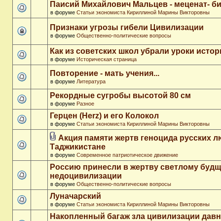
Паисий Михайлович Мальцев - меценат- 
в форуме
Статьи экономиста Кириллиной Марины Викторовны
Признаки угрозы гибели Цивилизации
в форуме
Общественно-политические вопросы
Как из советских школ убрали уроки истор
в форуме
Историческая страница
Повторение - мать учения...
в форуме
Литература
Рекордные сугробы высотой 80 см
в форуме
Разное
Герцен (Herz) и его Колокол
в форуме
Статьи экономиста Кириллиной Марины Викторовны
Акция памяти жертв геноцида русских л
Таджикистане
в форуме
Современное патриотическое движение
Россию принесли в жертву светлому буд
недоцивилизации
в форуме
Общественно-политические вопросы
Луначарский
в форуме
Статьи экономиста Кириллиной Марины Викторовны
Накопленный багаж зла цивилизации дав