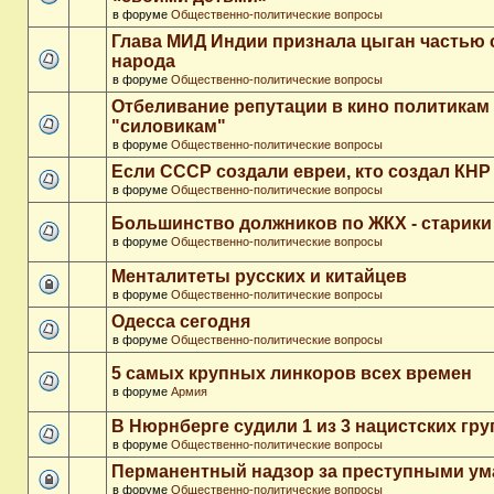
в форуме
Общественно-политические вопросы
Глава МИД Индии признала цыган частью 
народа
в форуме
Общественно-политические вопросы
Отбеливание репутации в кино политикам
"силовикам"
в форуме
Общественно-политические вопросы
Если СССР создали евреи, кто создал КНР
в форуме
Общественно-политические вопросы
Большинство должников по ЖКХ - старики
в форуме
Общественно-политические вопросы
Менталитеты русских и китайцев
в форуме
Общественно-политические вопросы
Одесса сегодня
в форуме
Общественно-политические вопросы
5 самых крупных линкоров всех времен
в форуме
Армия
В Нюрнберге судили 1 из 3 нацистских гр
в форуме
Общественно-политические вопросы
Перманентный надзор за преступными у
в форуме
Общественно-политические вопросы