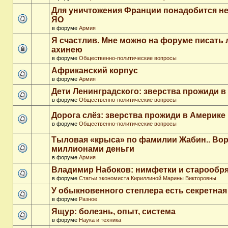
Для уничтожения Франции понадобится не
ЯО
в форуме
Армия
Я счастлив. Мне можно на форуме писать
ахинею
в форуме
Общественно-политические вопросы
Африканский корпус
в форуме
Армия
Дети Ленинградского: зверства прожиди в
в форуме
Общественно-политические вопросы
Дорога слёз: зверства прожиди в Америке
в форуме
Общественно-политические вопросы
Тыловая «крыса» по фамилии Жабин.. Во
миллионами деньги
в форуме
Армия
Владимир Набоков: нимфетки и старообр
в форуме
Статьи экономиста Кириллиной Марины Викторовны
У обыкновенного степлера есть секретна
в форуме
Разное
Ящур: болезнь, опыт, система
в форуме
Наука и техника