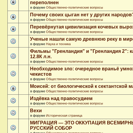
переполнен
в форуме
Общественно-политические вопросы
Почему своих цыган нет у других народов
в форуме
Общественно-политические вопросы
Перевёрнутая цивилизация кочевых выр
в форуме
Общественно-политические вопросы
Ученые нашли самую древнюю реку в мир
в форуме
Наука и техника
Фильмы "Гренландия" и "Гренландия 2": 
12.8К л.н.
в форуме
Общественно-политические вопросы
Необходимое зло: очередное враньё умн
чекистов
в форуме
Общественно-политические вопросы
Моисей: от биологической к сектантской 
в форуме
Общественно-политические вопросы
Издёвка над правосудием
в форуме
Общественно-политические вопросы
Вехи
в форуме
Историческая страница
МИГРАЦИЯ — ЭТО ОККУПАЦИЯ ВСЕМИР
РУССКИЙ СОБОР