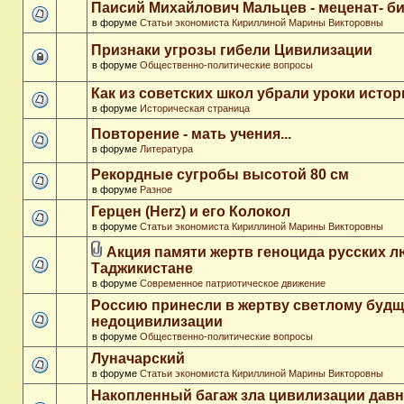
Паисий Михайлович Мальцев - меценат- 
в форуме
Статьи экономиста Кириллиной Марины Викторовны
Признаки угрозы гибели Цивилизации
в форуме
Общественно-политические вопросы
Как из советских школ убрали уроки истор
в форуме
Историческая страница
Повторение - мать учения...
в форуме
Литература
Рекордные сугробы высотой 80 см
в форуме
Разное
Герцен (Herz) и его Колокол
в форуме
Статьи экономиста Кириллиной Марины Викторовны
Акция памяти жертв геноцида русских л
Таджикистане
в форуме
Современное патриотическое движение
Россию принесли в жертву светлому буд
недоцивилизации
в форуме
Общественно-политические вопросы
Луначарский
в форуме
Статьи экономиста Кириллиной Марины Викторовны
Накопленный багаж зла цивилизации дав