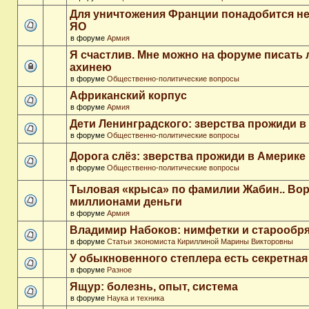
Для уничтожения Франции понадобится не
ЯО
в форуме
Армия
Я счастлив. Мне можно на форуме писать
ахинею
в форуме
Общественно-политические вопросы
Африканский корпус
в форуме
Армия
Дети Ленинградского: зверства прожиди в
в форуме
Общественно-политические вопросы
Дорога слёз: зверства прожиди в Америке
в форуме
Общественно-политические вопросы
Тыловая «крыса» по фамилии Жабин.. Во
миллионами деньги
в форуме
Армия
Владимир Набоков: нимфетки и старообр
в форуме
Статьи экономиста Кириллиной Марины Викторовны
У обыкновенного степлера есть секретна
в форуме
Разное
Ящур: болезнь, опыт, система
в форуме
Наука и техника