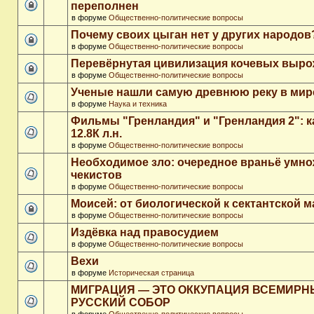
переполнен
в форуме
Общественно-политические вопросы
Почему своих цыган нет у других народов
в форуме
Общественно-политические вопросы
Перевёрнутая цивилизация кочевых выр
в форуме
Общественно-политические вопросы
Ученые нашли самую древнюю реку в мир
в форуме
Наука и техника
Фильмы "Гренландия" и "Гренландия 2": 
12.8К л.н.
в форуме
Общественно-политические вопросы
Необходимое зло: очередное враньё умн
чекистов
в форуме
Общественно-политические вопросы
Моисей: от биологической к сектантской 
в форуме
Общественно-политические вопросы
Издёвка над правосудием
в форуме
Общественно-политические вопросы
Вехи
в форуме
Историческая страница
МИГРАЦИЯ — ЭТО ОККУПАЦИЯ ВСЕМИР
РУССКИЙ СОБОР