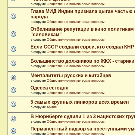
в форуме
Общественно-политические вопросы
Глава МИД Индии признала цыган частью 
народа
в форуме
Общественно-политические вопросы
Отбеливание репутации в кино политикам
"силовикам"
в форуме
Общественно-политические вопросы
Если СССР создали евреи, кто создал КНР
в форуме
Общественно-политические вопросы
Большинство должников по ЖКХ - старики
в форуме
Общественно-политические вопросы
Менталитеты русских и китайцев
в форуме
Общественно-политические вопросы
Одесса сегодня
в форуме
Общественно-политические вопросы
5 самых крупных линкоров всех времен
в форуме
Армия
В Нюрнберге судили 1 из 3 нацистских гр
в форуме
Общественно-политические вопросы
Перманентный надзор за преступными у
в форуме
Общественно-политические вопросы