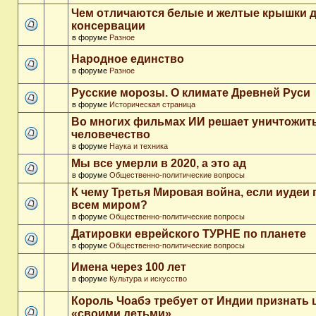
Чем отличаются белые и желтые крышки 
консервации
в форуме
Разное
Народное единство
в форуме
Разное
Русские морозы. О климате Древней Руси
в форуме
Историческая страница
Во многих фильмах ИИ решает уничтожит
человечество
в форуме
Наука и техника
Мы все умерли в 2020, а это ад
в форуме
Общественно-политические вопросы
К чему Третья Мировая война, если иудеи 
всем миром?
в форуме
Общественно-политические вопросы
Датировки еврейского ТУРНЕ по планете
в форуме
Общественно-политические вопросы
Имена через 100 лет
в форуме
Культура и искусство
Король Чоабэ требует от Индии признать 
«своими детьми»