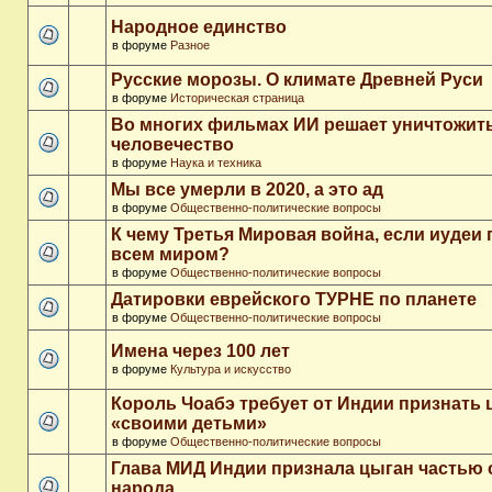
Народное единство
в форуме
Разное
Русские морозы. О климате Древней Руси
в форуме
Историческая страница
Во многих фильмах ИИ решает уничтожит
человечество
в форуме
Наука и техника
Мы все умерли в 2020, а это ад
в форуме
Общественно-политические вопросы
К чему Третья Мировая война, если иудеи 
всем миром?
в форуме
Общественно-политические вопросы
Датировки еврейского ТУРНЕ по планете
в форуме
Общественно-политические вопросы
Имена через 100 лет
в форуме
Культура и искусство
Король Чоабэ требует от Индии признать 
«своими детьми»
в форуме
Общественно-политические вопросы
Глава МИД Индии признала цыган частью 
народа