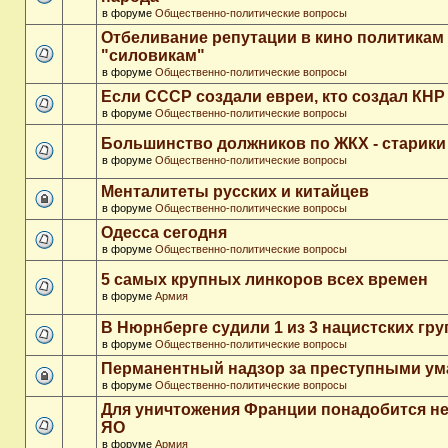
в форуме
Общественно-политические вопросы
Отбеливание репутации в кино политикам
"силовикам"
в форуме
Общественно-политические вопросы
Если СССР создали евреи, кто создал КНР
в форуме
Общественно-политические вопросы
Большинство должников по ЖКХ - старики
в форуме
Общественно-политические вопросы
Менталитеты русских и китайцев
в форуме
Общественно-политические вопросы
Одесса сегодня
в форуме
Общественно-политические вопросы
5 самых крупных линкоров всех времен
в форуме
Армия
В Нюрнберге судили 1 из 3 нацистских гр
в форуме
Общественно-политические вопросы
Перманентный надзор за преступными у
в форуме
Общественно-политические вопросы
Для уничтожения Франции понадобится не
ЯО
в форуме
Армия