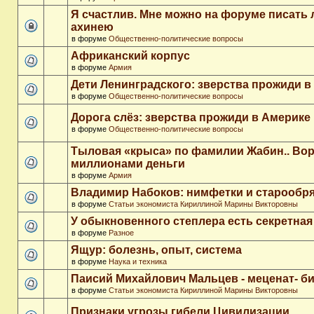
Я счастлив. Мне можно на форуме писать
ахинею
в форуме
Общественно-политические вопросы
Африканский корпус
в форуме
Армия
Дети Ленинградского: зверства прожиди в
в форуме
Общественно-политические вопросы
Дорога слёз: зверства прожиди в Америке
в форуме
Общественно-политические вопросы
Тыловая «крыса» по фамилии Жабин.. Во
миллионами деньги
в форуме
Армия
Владимир Набоков: нимфетки и старообр
в форуме
Статьи экономиста Кириллиной Марины Викторовны
У обыкновенного степлера есть секретна
в форуме
Разное
Ящур: болезнь, опыт, система
в форуме
Наука и техника
Паисий Михайлович Мальцев - меценат- 
в форуме
Статьи экономиста Кириллиной Марины Викторовны
Признаки угрозы гибели Цивилизации