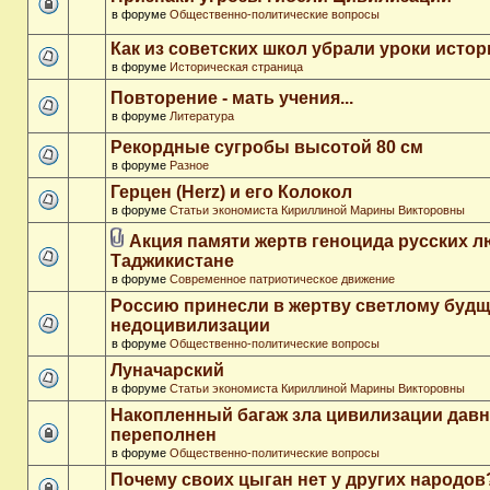
в форуме
Общественно-политические вопросы
Как из советских школ убрали уроки истор
в форуме
Историческая страница
Повторение - мать учения...
в форуме
Литература
Рекордные сугробы высотой 80 см
в форуме
Разное
Герцен (Herz) и его Колокол
в форуме
Статьи экономиста Кириллиной Марины Викторовны
Акция памяти жертв геноцида русских л
Таджикистане
в форуме
Современное патриотическое движение
Россию принесли в жертву светлому буд
недоцивилизации
в форуме
Общественно-политические вопросы
Луначарский
в форуме
Статьи экономиста Кириллиной Марины Викторовны
Накопленный багаж зла цивилизации дав
переполнен
в форуме
Общественно-политические вопросы
Почему своих цыган нет у других народов