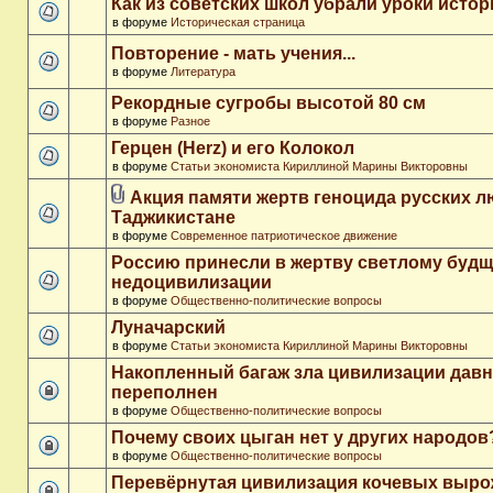
Как из советских школ убрали уроки истор
в форуме
Историческая страница
Повторение - мать учения...
в форуме
Литература
Рекордные сугробы высотой 80 см
в форуме
Разное
Герцен (Herz) и его Колокол
в форуме
Статьи экономиста Кириллиной Марины Викторовны
Акция памяти жертв геноцида русских л
Таджикистане
в форуме
Современное патриотическое движение
Россию принесли в жертву светлому буд
недоцивилизации
в форуме
Общественно-политические вопросы
Луначарский
в форуме
Статьи экономиста Кириллиной Марины Викторовны
Накопленный багаж зла цивилизации дав
переполнен
в форуме
Общественно-политические вопросы
Почему своих цыган нет у других народов
в форуме
Общественно-политические вопросы
Перевёрнутая цивилизация кочевых выр