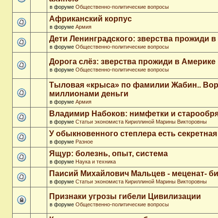
в форуме
Общественно-политические вопросы
Африканский корпус
в форуме
Армия
Дети Ленинградского: зверства прожиди в
в форуме
Общественно-политические вопросы
Дорога слёз: зверства прожиди в Америке
в форуме
Общественно-политические вопросы
Тыловая «крыса» по фамилии Жабин.. Во
миллионами деньги
в форуме
Армия
Владимир Набоков: нимфетки и старообр
в форуме
Статьи экономиста Кириллиной Марины Викторовны
У обыкновенного степлера есть секретна
в форуме
Разное
Ящур: болезнь, опыт, система
в форуме
Наука и техника
Паисий Михайлович Мальцев - меценат- 
в форуме
Статьи экономиста Кириллиной Марины Викторовны
Признаки угрозы гибели Цивилизации
в форуме
Общественно-политические вопросы