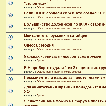
"силовикам"
в форуме
Общественно-политические вопросы
Если СССР создали евреи, кто создал КНР
в форуме
Общественно-политические вопросы
Большинство должников по ЖКХ - старики
в форуме
Общественно-политические вопросы
Менталитеты русских и китайцев
в форуме
Общественно-политические вопросы
Одесса сегодня
в форуме
Общественно-политические вопросы
5 самых крупных линкоров всех времен
в форуме
Армия
В Нюрнберге судили 1 из 3 нацистских гр
в форуме
Общественно-политические вопросы
Перманентный надзор за преступными у
в форуме
Общественно-политические вопросы
Для уничтожения Франции понадобится не
ЯО
в форуме
Армия
Я счастлив. Мне можно на форуме писать
ахинею