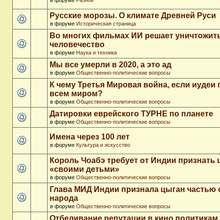
в форуме
Разное
Русские морозы. О климате Древней Руси
в форуме
Историческая страница
Во многих фильмах ИИ решает уничтожит
человечество
в форуме
Наука и техника
Мы все умерли в 2020, а это ад
в форуме
Общественно-политические вопросы
К чему Третья Мировая война, если иудеи 
всем миром?
в форуме
Общественно-политические вопросы
Датировки еврейского ТУРНЕ по планете
в форуме
Общественно-политические вопросы
Имена через 100 лет
в форуме
Культура и искусство
Король Чоабэ требует от Индии признать 
«своими детьми»
в форуме
Общественно-политические вопросы
Глава МИД Индии признала цыган частью 
народа
в форуме
Общественно-политические вопросы
Отбеливание репутации в кино политикам