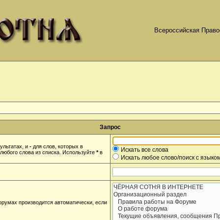
Всероссийская Право
Запрос
ультатах, и
-
для слов, которых в
Искать все слова
любого слова из списка. Используйте
*
в
Искать любое слово/поиск с языко
орумах производится автоматически, если