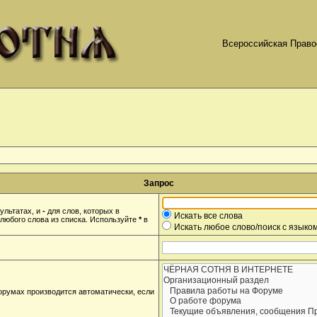
Всероссийская Право
Запрос
ультатах, и
-
для слов, которых в
Искать все слова
любого слова из списка. Используйте
*
в
Искать любое слово/поиск с языко
орумах производится автоматически, если