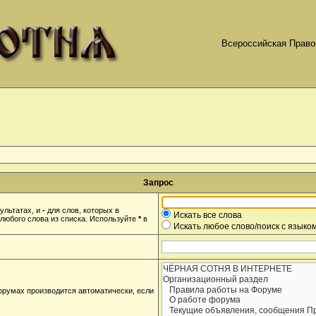
Всероссийская Право
Запрос
ультатах, и
-
для слов, которых в
Искать все слова
любого слова из списка. Используйте
*
в
Искать любое слово/поиск с языко
орумах производится автоматически, если