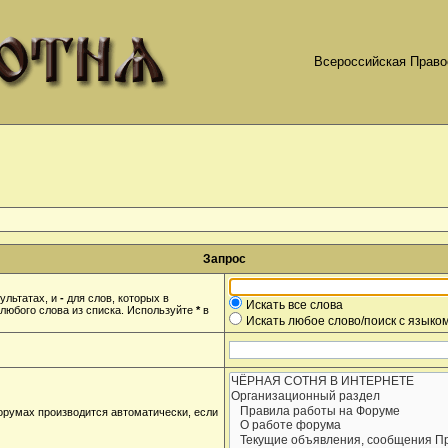
Всероссийская Право
Запрос
ультатах, и
-
для слов, которых в
Искать все слова
любого слова из списка. Используйте
*
в
Искать любое слово/поиск с языко
орумах производится автоматически, если