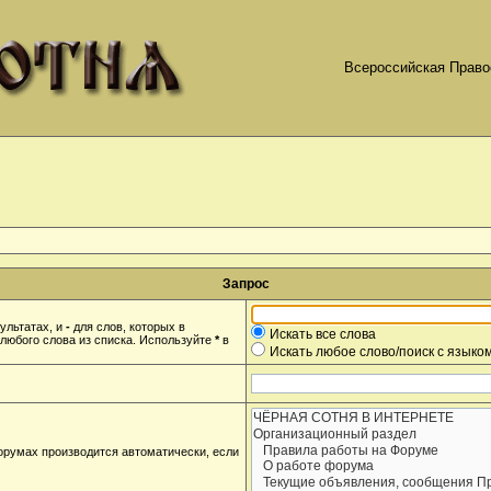
Всероссийская Право
Запрос
ультатах, и
-
для слов, которых в
Искать все слова
любого слова из списка. Используйте
*
в
Искать любое слово/поиск с языко
орумах производится автоматически, если