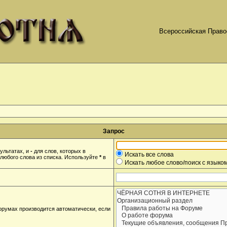
Всероссийская Право
Запрос
ультатах, и
-
для слов, которых в
Искать все слова
любого слова из списка. Используйте
*
в
Искать любое слово/поиск с языко
орумах производится автоматически, если