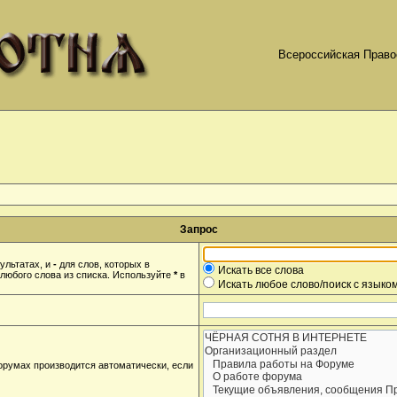
Всероссийская Право
Запрос
ультатах, и
-
для слов, которых в
Искать все слова
любого слова из списка. Используйте
*
в
Искать любое слово/поиск с языко
орумах производится автоматически, если