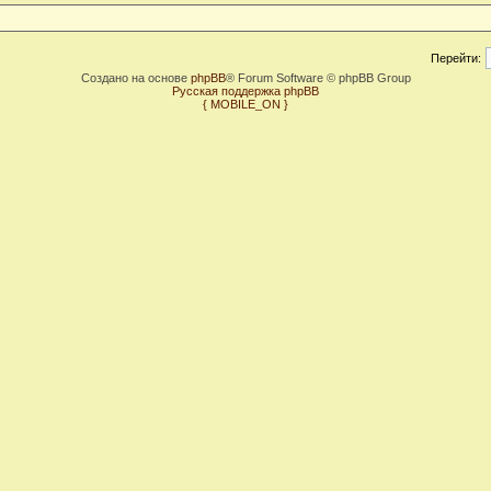
Перейти:
Создано на основе
phpBB
® Forum Software © phpBB Group
Русская поддержка phpBB
{ MOBILE_ON }