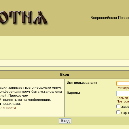
Всероссийская Право
Вход
Имя пользователя:
ция занимает всего несколько минут,
Регистр
конференции могут быть установлены
Пароль:
елей. Прежде чем
Забыли 
ой, принятыми на конференции.
Повторн
и
правилами.
Авто
иальности
Скры