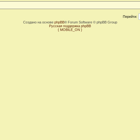
Перейти:
Создано на основе
phpBB
® Forum Software © phpBB Group
Русская поддержка phpBB
{ MOBILE_ON }