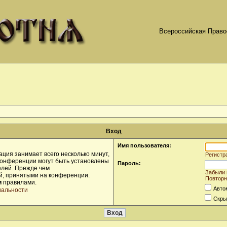
Всероссийская Право
Вход
Имя пользователя:
ция занимает всего несколько минут,
Регистр
конференции могут быть установлены
Пароль:
елей. Прежде чем
Забыли 
ой, принятыми на конференции.
Повторн
и
правилами.
Авто
иальности
Скры