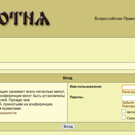
Всероссийская Право
Вход
Имя пользователя:
ция занимает всего несколько минут,
Регистр
конференции могут быть установлены
Пароль:
елей. Прежде чем
Забыли 
ой, принятыми на конференции.
Повторн
и
правилами.
Авто
иальности
Скры