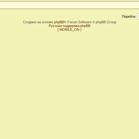
Перейти:
Создано на основе
phpBB
® Forum Software © phpBB Group
Русская поддержка phpBB
{ MOBILE_ON }