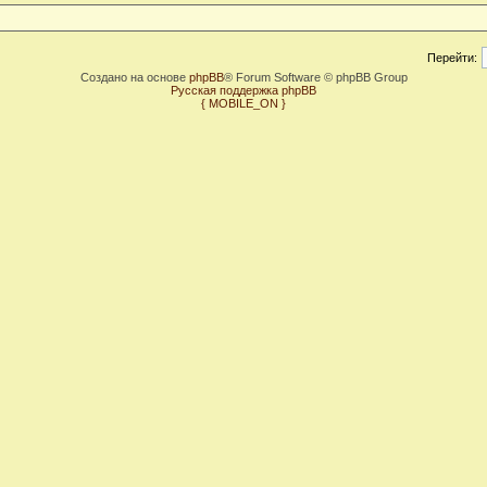
Перейти:
Создано на основе
phpBB
® Forum Software © phpBB Group
Русская поддержка phpBB
{ MOBILE_ON }