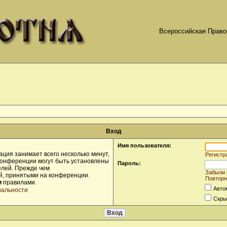
Всероссийская Право
Вход
Имя пользователя:
ция занимает всего несколько минут,
Регистр
конференции могут быть установлены
Пароль:
елей. Прежде чем
Забыли 
ой, принятыми на конференции.
Повторн
и
правилами.
Авто
иальности
Скры