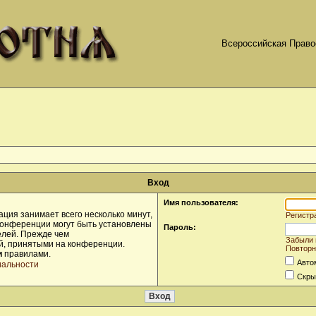
Всероссийская Право
Вход
Имя пользователя:
ция занимает всего несколько минут,
Регистр
конференции могут быть установлены
Пароль:
елей. Прежде чем
Забыли 
ой, принятыми на конференции.
Повторн
и
правилами.
Авто
иальности
Скры