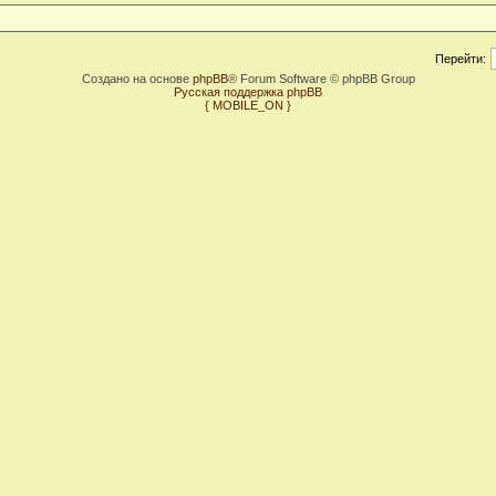
Перейти:
Создано на основе
phpBB
® Forum Software © phpBB Group
Русская поддержка phpBB
{ MOBILE_ON }