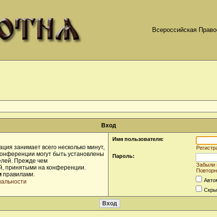
Всероссийская Право
Вход
Имя пользователя:
ция занимает всего несколько минут,
Регистр
конференции могут быть установлены
Пароль:
елей. Прежде чем
Забыли 
ой, принятыми на конференции.
Повторн
и
правилами.
Авто
иальности
Скры