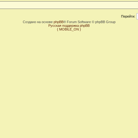
Перейти:
Создано на основе
phpBB
® Forum Software © phpBB Group
Русская поддержка phpBB
{ MOBILE_ON }