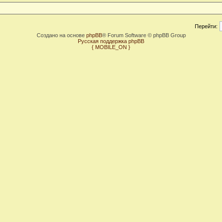
Перейти:
Создано на основе
phpBB
® Forum Software © phpBB Group
Русская поддержка phpBB
{ MOBILE_ON }