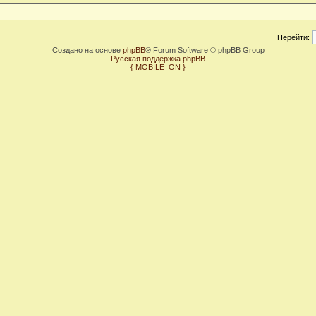
Перейти:
Создано на основе
phpBB
® Forum Software © phpBB Group
Русская поддержка phpBB
{ MOBILE_ON }