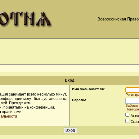
Всероссийская Право
Вход
Имя пользователя:
ция занимает всего несколько минут,
Регистр
конференции могут быть установлены
Пароль:
елей. Прежде чем
Забыли 
ой, принятыми на конференции.
Повторн
и
правилами.
Авто
иальности
Скры