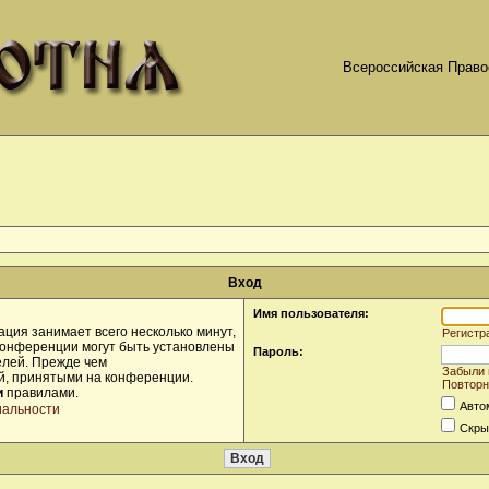
Всероссийская Право
Вход
Имя пользователя:
ция занимает всего несколько минут,
Регистр
конференции могут быть установлены
Пароль:
елей. Прежде чем
Забыли 
ой, принятыми на конференции.
Повторн
и
правилами.
Авто
иальности
Скры