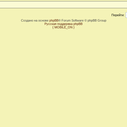
Перейти:
Создано на основе
phpBB
® Forum Software © phpBB Group
Русская поддержка phpBB
{ MOBILE_ON }