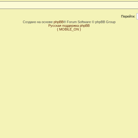
Перейти:
Создано на основе
phpBB
® Forum Software © phpBB Group
Русская поддержка phpBB
{ MOBILE_ON }