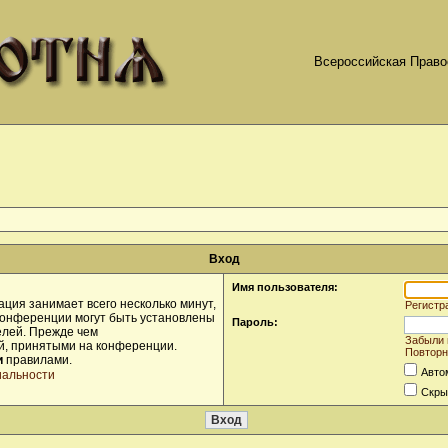
Всероссийская Право
Вход
Имя пользователя:
ция занимает всего несколько минут,
Регистр
конференции могут быть установлены
Пароль:
елей. Прежде чем
Забыли 
ой, принятыми на конференции.
Повторн
и
правилами.
Авто
иальности
Скры