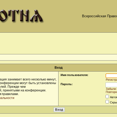
Всероссийская Право
Вход
Имя пользователя:
ция занимает всего несколько минут,
Регистр
конференции могут быть установлены
Пароль:
елей. Прежде чем
Забыли 
ой, принятыми на конференции.
Повторн
и
правилами.
Авто
иальности
Скры