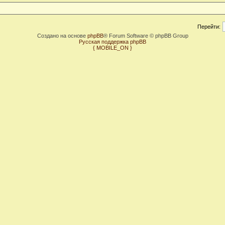
Перейти:
Создано на основе
phpBB
® Forum Software © phpBB Group
Русская поддержка phpBB
{ MOBILE_ON }