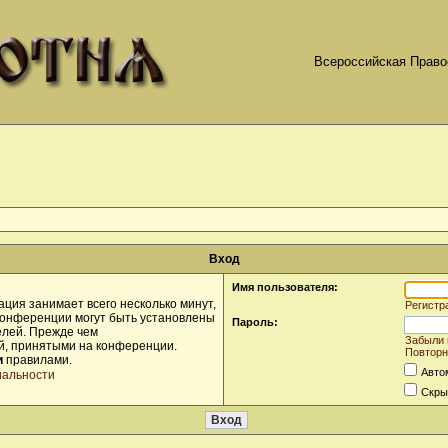
Всероссийская Право
Вход
Имя пользователя:
ция занимает всего несколько минут,
Регистр
конференции могут быть установлены
Пароль:
елей. Прежде чем
Забыли 
ой, принятыми на конференции.
Повторн
и
правилами.
Авто
иальности
Скры