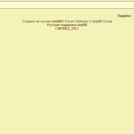
Перейти:
Создано на основе
phpBB
® Forum Software © phpBB Group
Русская поддержка phpBB
{ MOBILE_ON }