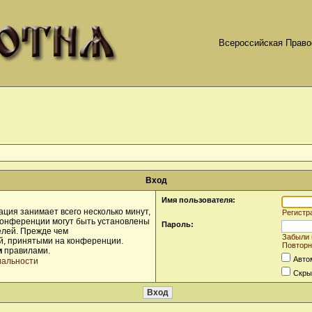
Всероссийская Право
Вход
Имя пользователя:
ция занимает всего несколько минут,
Регистр
конференции могут быть установлены
Пароль:
елей. Прежде чем
Забыли 
ой, принятыми на конференции.
Повторн
и
правилами.
Авто
иальности
Скры