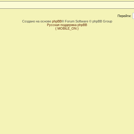
Перейти:
Создано на основе
phpBB
® Forum Software © phpBB Group
Русская поддержка phpBB
{ MOBILE_ON }